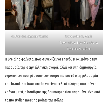
Λία Μπαρόλα, Δήμητρα Τζαρέλα
Έλενα Δεδούση, Μαρία
Τικταπανίδου, Τζένη Οικονόμου,
Τάνια Νικολοπούλου
Η Breitling φαίνεται πως συνεχίζει να επενδύει όχι μόνο στην
παρουσία της στην ελληνική αγορά, αλλά και στη δημιουργία
experiences που φέρνουν τον κόσμο πιο κοντά στη φιλοσοφία
του brand. Και ίσως αυτός να είναι τελικά ο λόγος που, πέντε
χρόνια μετά, η boutique της Βουκουρεστίου παραμένει ένα από
τα πιο stylish meeting points της πόλης.