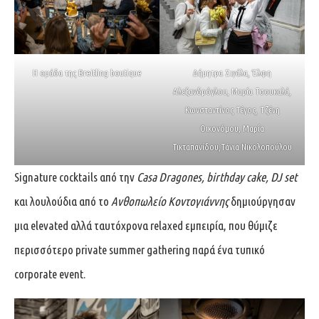
Η ομάδα της Breitling boutique
Δήμητρα Σιγάλα, Έλφη
Αλεξανδρόγλου, Μαρία Τσουκαλά,
Κωνσταντίνος Τέγος, Τζένη
Οικονόμου, Μαρία
Τικταπανίδου,Τάνια Νικολοπούλου
Signature cocktails από την
Casa Dragones, birthday cake, DJ set
και λουλούδια από το
Ανθοπωλείο Κοντογιάννης
δημιούργησαν
μια elevated αλλά ταυτόχρονα relaxed εμπειρία, που θύμιζε
περισσότερο private summer gathering παρά ένα τυπικό
corporate event.