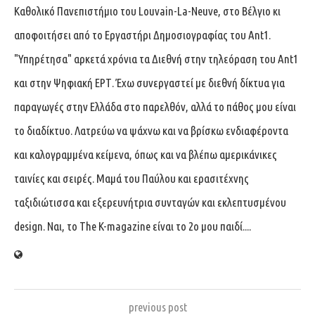
Καθολικό Πανεπιστήμιο του Louvain-La-Neuve, στο Βέλγιο κι
αποφοιτήσει από το Εργαστήρι Δημοσιογραφίας του Ant1.
"Υπηρέτησα" αρκετά χρόνια τα Διεθνή στην τηλεόραση του Ant1
και στην Ψηφιακή ΕΡΤ. Έχω συνεργαστεί με διεθνή δίκτυα για
παραγωγές στην Ελλάδα στο παρελθόν, αλλά το πάθος μου είναι
το διαδίκτυο. Λατρεύω να ψάχνω και να βρίσκω ενδιαφέροντα
και καλογραμμένα κείμενα, όπως και να βλέπω αμερικάνικες
ταινίες και σειρές. Μαμά του Παύλου και ερασιτέχνης
ταξιδιώτισσα και εξερευνήτρια συνταγών και εκλεπτυσμένου
design. Ναι, το The K-magazine είναι το 2ο μου παιδί....
previous post