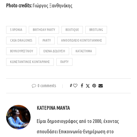
Photo credits:
Γιώργος Ξανθηνάκης
5 ΧΡΌΝΙΑ
BIRTHDAY PARTY
BOUTIQUE
BREITLING
CASA DRAGONES
PARTY
ΑΝΘΟΠΩΛΕΊΟ ΚΟΝΤΟΓΙΆΝΝΗΣ
ΒΟΥΚΟΥΡΕΣΤΛΙΟΥ
ΈΛΕΝΑ ΔΕΔΟΎΣΗ
ΚΑΤΆΣΤΗΜΑ
ΚΩΝΣΤΑΝΤΊΝΟΣ ΚΟΝΤΑΡΊΝΗΣ
ΠΆΡΤΥ
0 comments
0
ΚΑΤΕΡΊΝΑ ΜΑΝΤΆ
Είμαι δημοσιογράφος από το 2000, έχοντας
σπουδάσει Επικοινωνία-Ενημέρωση στο