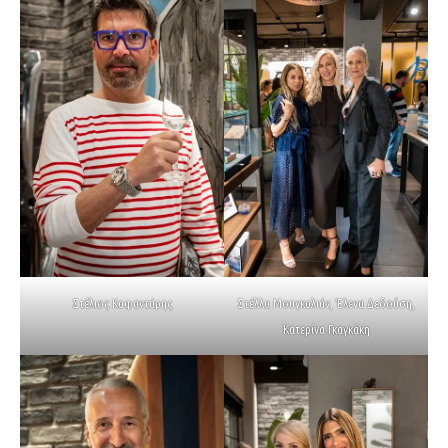
Στέλιος Καφαντάρης
Στέλλα Μουγκαλιάν, Έλενα Δεδούση,
Κατερίνα Γκαγκάκη