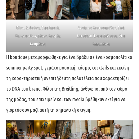
Έλενα Δεδούση, Έφη Βρακά,
Αστέριος Κουτσουράδης, Ζωή
Κωνσταντίνος Δάνος, Κοσμάς
Κατσάτου, Έλενα Δεδούση, Λίλα
Κουμιάνος
Καραγιάννη
Η boutique μεταμορφώθηκε για ένα βράδυ σε ένα κοσμοπολίτικο
summer party spot, γεμάτο μουσική, κόσμο, cocktails και εκείνη
τη χαρακτηριστική ανεπιτήδευτη πολυτέλεια που χαρακτηρίζει
το DNA του brand. Φίλοι της Breitling, άνθρωποι από τον χώρο
της μόδας, του επιχειρείν και των media βρέθηκαν εκεί για να
γιορτάσουν μαζί αυτή τη σημαντική στιγμή.