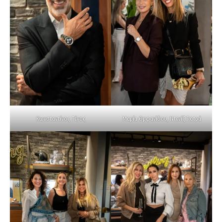
Κωνσταντίνος Τέγος
Μαρία Ορφανίδου, Ντενίζ Γιατρά