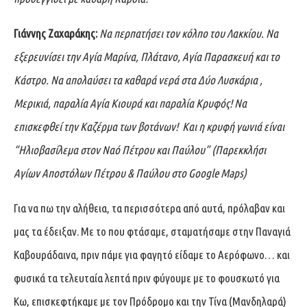
Γιάννης Ζαχαράκης:
Να περπατήσει τον κόλπο του Λακκίου. Να
εξερευνίσει την Αγία Μαρίνα, Πλάτανο, Αγία Παρασκευή και το
Κάστρο. Να απολαύσει τα καθαρά νερά στα Δύο Λυσκάρια ,
Μερικιά, παραλία Αγία Κιουρά και παραλία Κρυφός! Να
επισκεφθεί την Καζέρμα των βοτάνων! Και η κρυφή γωνιά είναι
“Ηλιοβασίλεμα στον Ναό Πέτρου και Παύλου” (Παρεκκλήσι
Αγίων Αποστόλων Πέτρου & Παύλου στο Google Maps)
Για να πω την αλήθεια, τα περισσότερα από αυτά, πρόλαβαν και
μας τα έδειξαν. Με το που φτάσαμε, σταματήσαμε στην Παναγιά
Καβουράδαινα, πριν πάμε για φαγητό είδαμε το Αερόφωνο… και
φυσικά τα τελευταία λεπτά πριν φύγουμε με το φουσκωτό για
Κω, επισκεφτήκαμε με τον Πρόδρομο και την Τίνα (Μανδηλαρά)