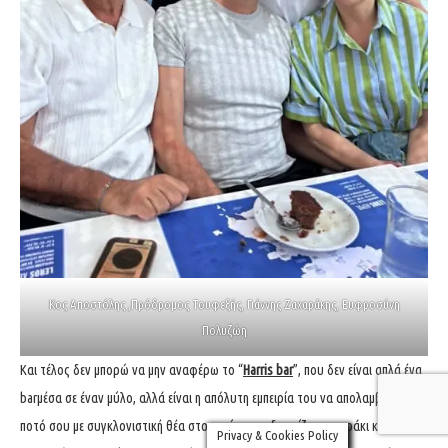
Κος Αποστόλης ,Πρόδρομος Τουφεξής, Γιάννης Ζαχαράκης, Ευφροσύνη
Πολυζώη
Και τέλος δεν μπορώ να μην αναφέρω το “
Harris bar
”, που δεν είναι απλά ένα
barμέσα σε έναν μύλο, αλλά είναι η απόλυτη εμπειρία του να απολαμβάνεις το
ποτό σου με συγκλονιστική θέα στο νησί, να σε δροσίζει το αεράκι και να μην
Privacy & Cookies Policy