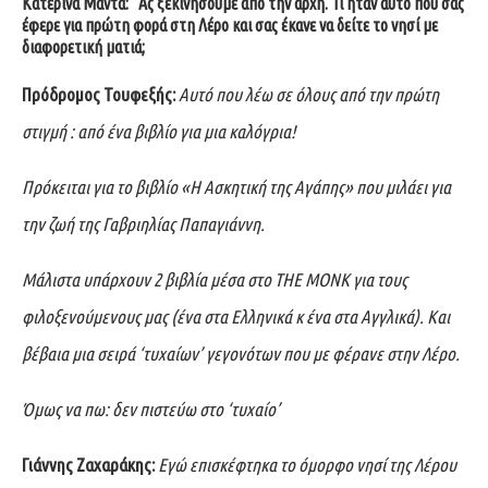
Κατερίνα Μαντά:
Ας ξεκινήσουμε από την αρχή. Τι ήταν αυτό που σας
έφερε για πρώτη φορά στη Λέρο και σας έκανε να δείτε το νησί με
διαφορετική ματιά;
Πρόδρομος Τουφεξής:
Αυτό που λέω σε όλους από την πρώτη
στιγμή : από ένα βιβλίο για μια καλόγρια!
Πρόκειται για το βιβλίο «Η Ασκητική της Αγάπης» που μιλάει για
την ζωή της Γαβριηλίας Παπαγιάννη.
Μάλιστα υπάρχουν 2 βιβλία μέσα στο ΤΗΕ ΜΟΝΚ για τους
φιλοξενούμενους μας (ένα στα Ελληνικά κ ένα στα Αγγλικά). Και
βέβαια μια σειρά ‘τυχαίων’ γεγονότων που με φέρανε στην Λέρο.
Όμως να πω: δεν πιστεύω στο ‘τυχαίο’
Γιάννης Ζαχαράκης:
Εγώ επισκέφτηκα το όμορφο νησί της Λέρου