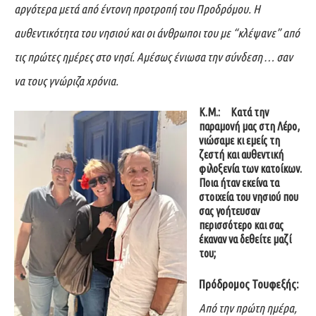
αργότερα μετά από έντονη προτροπή του Προδρόμου. Η
αυθεντικότητα του νησιού και οι άνθρωποι του με “κλέψανε” από
τις πρώτες ημέρες στο νησί. Αμέσως ένιωσα την σύνδεση … σαν
να τους γνώριζα χρόνια.
Κ.Μ.:
Κατά την
παραμονή μας στη Λέρο,
νιώσαμε κι εμείς τη
ζεστή και αυθεντική
φιλοξενία των κατοίκων.
Ποια ήταν εκείνα τα
στοιχεία του νησιού που
σας γοήτευσαν
περισσότερο και σας
έκαναν να δεθείτε μαζί
του;
Πρόδρομος Τουφεξής:
Από την πρώτη ημέρα,