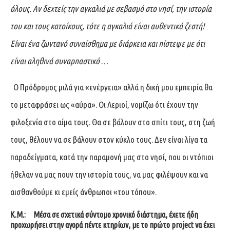
όλους. Αν δεχτείς την αγκαλιά με σεβασμό στο νησί, την ιστορία
του και τους κατοίκους, τότε η αγκαλιά είναι αυθεντικά ζεστή!
Είναι ένα ζωντανό συναίσθημα με διάρκεια και πίστεψε με ότι
είναι αληθινά συναρπαστικό …
Ο Πρόδρομος μιλά για «ενέργεια» αλλά η δική μου εμπειρία θα
το μεταφράσει ως «αύρα». Οι Λεριοί, νομίζω ότι έχουν την
φιλοξενία στο αίμα τους. Θα σε βάλουν στο σπίτι τους, στη ζωή
τους, θέλουν να σε βάλουν στον κύκλο τους. Δεν είναι λίγα τα
παραδείγματα, κατά την παραμονή μας στο νησί, που οι ντόπιοι
ήθελαν να μας πουν την ιστορία τους, να μας φιλέψουν και να
αισθανθούμε κι εμείς άνθρωποι «του τόπου».
Κ.Μ.:
Μέσα σε σχετικά σύντομο χρονικό διάστημα, έχετε ήδη
προχωρήσει στην αγορά πέντε κτηρίων, με το πρώτο
project
να έχει