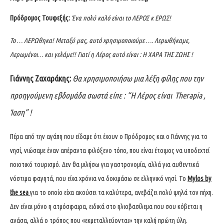
Πρόδρομος Τουφεξής:
Ένα πολύ καλό είναι το ΛΕΡΟΣ κ ΕΡΩΣ!
Το … ΛΕΡΩθηκα! Μεταξύ μας, αυτό χρησιμοποιούμε …. Λερωθήκαμε,
Λερωμένοι… και γελάμε!! Γιατί η Λέρος αυτό είναι : Η ΧΑΡΑ ΤΗΣ ΖΩΗΣ !
Γιάννης Ζαχαράκης:
Θα χρησιμοποιήσω μια λέξη φίλης που την
προηγούμενη εβδομάδα σωστά είπε : “Η Λέρος είναι Therapia ,
Ίαση” !
Πέρα από την αγάπη που είδαμε ότι έχουν ο Πρόδρομος και ο Γιάννης για το
νησί, νιώσαμε έναν απέραντα φιλόξενο τόπο, που είναι έτοιμος να υποδεχτεί
ποιοτικό τουρισμό. Δεν θα μιλήσω για γαστρονομία, αλλά για αυθεντικά
νόστιμα φαγητά, που είχα χρόνια να δοκιμάσω σε ελληνικό νησί. Το
Mylos by
the sea
για το οποίο είχα ακούσει τα καλύτερα, ανεβάζει πολύ ψηλά τον πήχη.
Δεν είναι μόνο η ατμόσφαιρα, ειδικά στο ηλιοβασίλεμα που σου κόβεται η
ανάσα, αλλά ο τρόπος που «εκμεταλλεύονται» την καλή πρώτη ύλη.