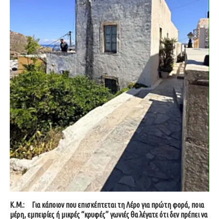
Κ.Μ.:
Για κάποιον που επισκέπτεται τη Λέρο για πρώτη φορά, ποια
μέρη, εμπειρίες ή μικρές “κρυφές” γωνιές θα λέγατε ότι δεν πρέπει να