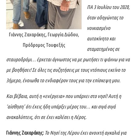
ΠΑ 3 Ιουλίου του 2020,
όταν οδηγώντας το
νοικιασμένο
Γιάννης Ζαχαράκης, Γεωργία Δώδου,
αυτοκίνητο και
Πρόδρομος Τουφεξής
σταματημένος σε
σταυροδρόμι… έρχεται άγνωστος να με ρωτήσει τι ψάχνω για να
με βοηθήσει! Σε όλες τις συζητήσεις με τους ντόπιους εκείνο το
3ήμερο, ένοιωθα το ενδιαφέρον τους για την επίσκεψη μου.
Και βέβαια, αυτή η «ενέργεια» που υπάρχει στο νησί! Αυτή η
‘αίσθηση’ ότι έχεις ήδη υπάρξει μέρος του… και σιγά σιγά
ανακαλύπτεις, ότι σε έχει καλέσει η Λέρος.
Γιάννης Ζαχαράκης:
Το Νησί της Λέρου έχει ανοιχτή αγκαλιά για