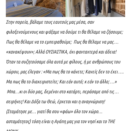
Στην πορεία, βάλαμε τους εαυτούς μας μέσα, σαν
φιλοξενούμενους και ψάξαμε να δούμε τι θα θέλαμε να ζήσουμε;
Πως θα θέλαμε να το εμπειραθούμε; Πως θα θέλαμε να μας …
«κανακέψουν»; Αλλά ΟΥΣΙΑΣΤΙΚΑ, όχι φανταχτερά και άδεια!
Όταν τα συζητούσαμε όλα αυτά με φίλους, ή με ανθρώπους του
χώρου, μας έλεγαν : «Μα πως θα το κάνετε; Κανείς δεν το έχει ….
Μα πως θα το διαχειριστείτε; Και εάν αυτό; κ εάν το άλλο; …»
Μπα…κι οι δύο μας, δεμένοι στο κατάρτι, περάσαμε από τις …
σειρήνες! Και Δόξα τω Θεώ, έρχεται και η αναγνώριση!
(Σταμάτησε με… γιατί θα σου «φάω» όλο τον χώρο…
ασταμάτητος) τόση είναι η Αγάπη μας για τον νησί και το ΤΗΕ