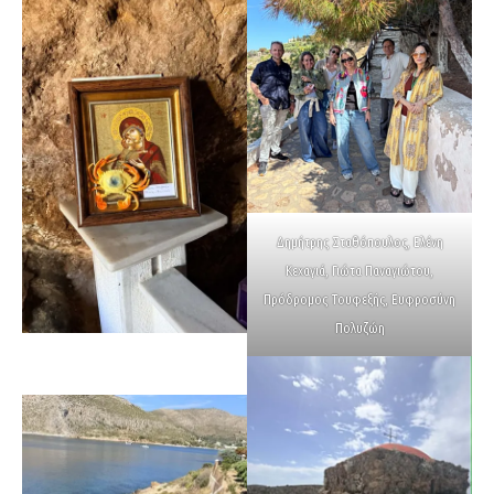
Δημήτρης Σταθόπουλος, Ελένη
Κεχαγιά, Γιώτα Παναγιώτου,
Πρόδρομος Τουφεξής, Ευφροσύνη
Πολυζώη