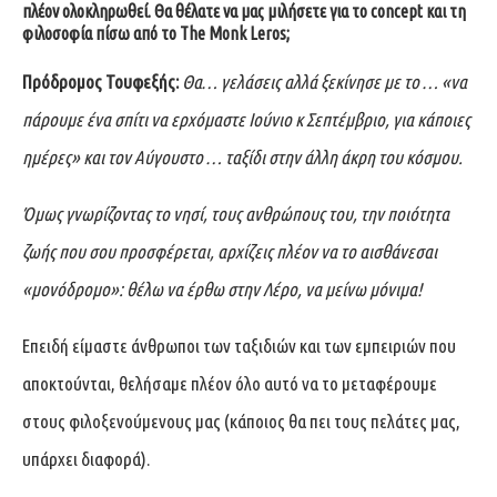
πλέον ολοκληρωθεί. Θα θέλατε να μας μιλήσετε για το
concept
και τη
φιλοσοφία πίσω από το
The
Monk
Leros
;
Πρόδρομος Τουφεξής:
Θα… γελάσεις αλλά ξεκίνησε με το … «να
πάρουμε ένα σπίτι να ερχόμαστε Ιούνιο κ Σεπτέμβριο, για κάποιες
ημέρες» και τον Αύγουστο … ταξίδι στην άλλη άκρη του κόσμου.
Όμως γνωρίζοντας το νησί, τους ανθρώπους του, την ποιότητα
ζωής που σου προσφέρεται, αρχίζεις πλέον να το αισθάνεσαι
«μονόδρομο»: θέλω να έρθω στην Λέρο, να μείνω μόνιμα!
Επειδή είμαστε άνθρωποι των ταξιδιών και των εμπειριών που
αποκτούνται, θελήσαμε πλέον όλο αυτό να το μεταφέρουμε
στους φιλοξενούμενους μας (κάποιος θα πει τους πελάτες μας,
υπάρχει διαφορά).