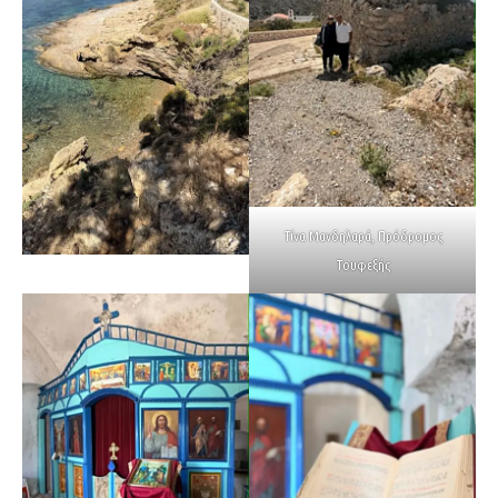
Τίνα Μανδηλαρά, Πρόδρομος
Τουφεξής