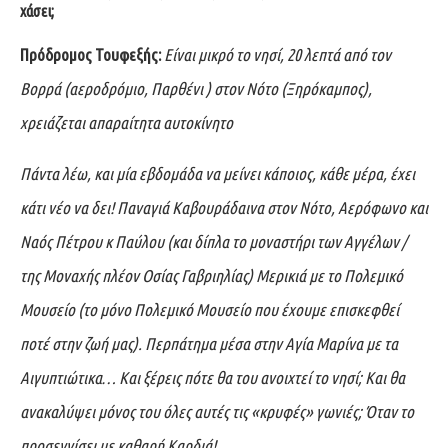
χάσει;
Πρόδρομος Τουφεξής:
Είναι μικρό το νησί, 20 λεπτά από τον
Βορρά (αεροδρόμιο, Παρθένι ) στον Νότο (Ξηρόκαμπος),
χρειάζεται απαραίτητα αυτοκίνητο
Πάντα λέω, και μία εβδομάδα να μείνει κάποιος, κάθε μέρα, έχει
κάτι νέο να δει!
Παναγιά Καβουράδαινα στον Νότο, Αερόφωνο και
Ναός Πέτρου κ Παύλου (και δίπλα το μοναστήρι των Αγγέλων /
της Μοναχής πλέον Οσίας Γαβριηλίας) Μερικιά με το Πολεμικό
Μουσείο (το μόνο Πολεμικό Μουσείο που έχουμε επισκεφθεί
ποτέ στην ζωή μας). Περπάτημα μέσα στην Αγία Μαρίνα με τα
Αιγυπτιώτικα… Και ξέρεις πότε θα του ανοιχτεί το νησί; Και θα
ανακαλύψει μόνος του όλες αυτές τις «κρυφές» γωνιές; Όταν το
προσεγγίσει με καθαρή Καρδιά!