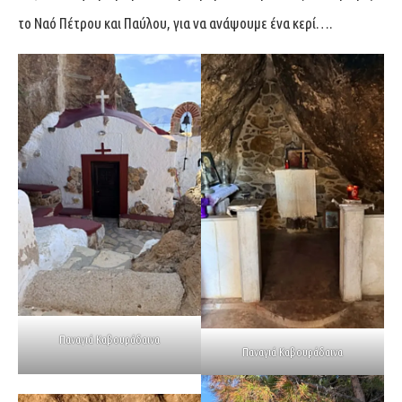
το Ναό Πέτρου και Παύλου, για να ανάψουμε ένα κερί….
Παναγιά Καβουράδαινα
Παναγιά Καβουράδαινα