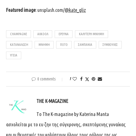
Featured image
: unsplash.com/
@kate_gliz
CHAMPAGNE
ΑΛΚΟΟΛ
ΈΡΕΥΝΑ
ΚΑΛΎΤΕΡΗ ΜΝΉΜΗ
ΚΑΤΑΝΆΛΩΣΗ
ΜΝΉΜΗ
ΠΟΤΌ
ΣΑΜΠΆΝΙΑ
ΣΥΜΒΟΥΛΈΣ
ΥΓΕΊΑ
0 comments
1
THE K-MAGAZINE
Tο The K-magazine by Katerina Manta
ασχολείται με το ευ ζην της σύγχρονης, σκεπτόμενης γυναίκας
και οι θεματικές του καλύπτουν όλους τους ρόλους της ως