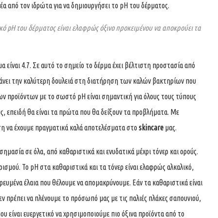
ξέα από τον ιδρώτα για να δημιουργήσει το pH του δέρματος.
νικό pH του δέρματος είναι ελαφρώς όξινο προκειμένου να αποκρούει τα
μα είναι 4.7. Σε αυτό το σημείο το δέρμα έχει βέλτιστη προστασία από
κάνει την καλύτερη δουλειά στη διατήρηση των καλών βακτηρίων που
ων προϊόντων με το σωστό pH είναι σημαντική για όλους τους τύπους
υς, επειδή θα είναι τα πρώτα που θα δείξουν τα προβλήματα. Με
ση να έχουμε πραγματικά καλά αποτελέσματα στο
skincare
μας.
ημασία σε όλα, από καθαριστικά και ενυδατικά μέχρι τόνερ και ορούς.
αρισμού. Το pH στα καθαριστικά και τα τόνερ είναι ελαφρώς αλκαλικό,
ευμένα έλαια που θέλουμε να απομακρύνουμε. Εάν τα καθαριστικά είναι
δεν πρέπει να πλένουμε το πρόσωπό μας με τις παλιές πλάκες σαπουνιού,
ου είναι ευεργετικό να χρησιμοποιούμε πιο όξινα προϊόντα από το