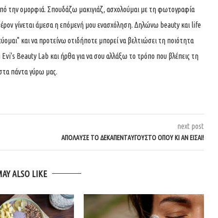
από την ομορφιά. Σπουδάζω μακιγιάζ, ασχολούμαι με τη φωτογραφία
έρον γίνεται άμεσα η επόμενή μου ενασχόληση. Δηλώνω beauty και life
"γεύομαι" και να προτείνω οτιδήποτε μπορεί να βελτιώσει τη ποιότητα
 Evi's Beauty Lab και ήρθα για να σου αλλάξω το τρόπο που βλέπεις τη
 στα πάντα γύρω μας.
next post
ΑΠΟΛΑΥΣΕ ΤΟ ΔΕΚΑΠΕΝΤΑΥΓΟΥΣΤΟ ΟΠΟΥ ΚΙ ΑΝ ΕΙΣΑΙ!
MAY ALSO LIKE