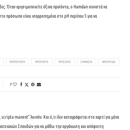
ύδες. Όταν χρησιμοποιείτε όξινα προϊόντα, ο Hamdan συνιστά να
στο πρόσωπο είναι ισορροπημένα στο pH περίπου 5 για να
ΠΕΡΙΠΟΊΗΣΗ
ΠΡΟΪΌΝΤΑ
ΠΡΌΣΩΠΟ
ΣΗΜΑΣΊΑ
ΦΡΟΝΤΙΔΑ
1
 scripta manent" λοιπόν. Και ό,τι δεν καταγράφεται στο χαρτί για μένα
αμματειακών Σπουδών για να μάθω την οργάνωση και απόφοιτη