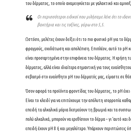
του δέρματος, το οποίο αναμειγνύεται με γαλακτικό και αμινο
Οι περισσότεροι ειδικοί που μιλήσαμε λένε ότι το ιδα
βακτήρια και τις τοξίνες, γύρω στο 5,5.
Ωστόσο, μελέτες έχουν δείξει ότι το πιο φυσικό pH για το δέρ
φραγμούς, ενυδάτωση και απολέπιση. Επιπλέον, αυτό το pH 
είναι προσαρτημένα στην επιφάνεια του δέρματος. Η χρήση τ
δέρματος, αλλά είναι ιδιαίτερα σημαντική για τους ευαίσθητο
σεβασμό στο ευαίσθητο pH του δέρματός μας, είμαστε σε θέ
Όσον αφορά τα προϊόντα φροντίδας του δέρματος, το pH έχει σ
Είναι το κλειδί για να επιτύχουμε την απόλυτη ισορροπία καθ
επειδή τα αλκαλικά μόρια δεσμεύουν τη βρωμιά και τα συσσωρ
πολύ αλκαλικά, μπορούν να ερεθίσουν το δέρμα – γι ‘αυτό και 
επειδή έχουν pΗ 8 ή και μεγαλύτερο. Υπάρχουν περιπτώσεις όπ