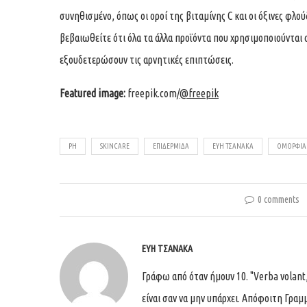
συνηθισμένο, όπως οι οροί της βιταμίνης C και οι όξινες φλο
βεβαιωθείτε ότι όλα τα άλλα προϊόντα που χρησιμοποιούνται 
εξουδετερώσουν τις αρνητικές επιπτώσεις.
Featured image:
freepik.com/
@freepik
PH
SKINCARE
ΕΠΙΔΕΡΜΊΔΑ
ΕΎΗ ΤΣΑΝΆΚΑ
ΟΜΟΡΦΙΆ
0 comments
ΕΎΗ ΤΣΑΝΆΚΑ
Γράφω από όταν ήμουν 10. "Verba volant,
είναι σαν να μην υπάρχει. Απόφοιτη Γρ