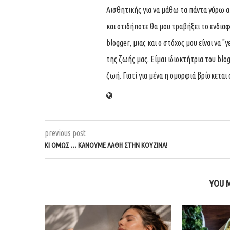
Αισθητικής για να μάθω τα πάντα γύρω 
και οτιδήποτε θα μου τραβήξει το ενδιαφ
blogger, μιας και ο στόχος μου είναι να 
της ζωής μας. Είμαι ιδιοκτήτρια του blog
ζωή. Γιατί για μένα η ομορφιά βρίσκεται
previous post
ΚΙ ΟΜΩΣ … ΚΑΝΟΥΜΕ ΛΑΘΗ ΣΤΗΝ ΚΟΥΖΙΝΑ!
YOU 