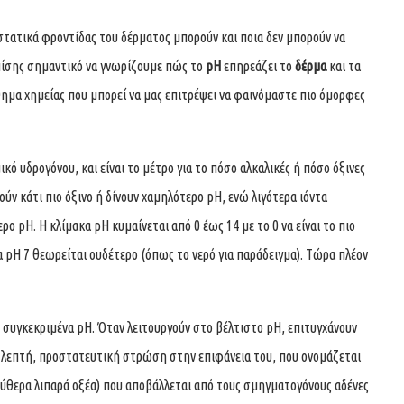
υστατικά φροντίδας του δέρματος μπορούν και ποια δεν μπορούν να
επίσης σημαντικό να γνωρίζουμε πώς το
pH
επηρεάζει το
δέρμα
και τα
θημα χημείας που μπορεί να μας επιτρέψει να φαινόμαστε πιο όμορφες
ικό υδρογόνου, και είναι το μέτρο για το πόσο αλκαλικές ή πόσο όξινες
ούν κάτι πιο όξινο ή δίνουν χαμηλότερο pΗ, ενώ λιγότερα ιόντα
ο pΗ. Η κλίμακα pΗ κυμαίνεται από 0 έως 14 με το 0 να είναι το πιο
να pΗ 7 θεωρείται ουδέτερο (όπως το νερό για παράδειγμα). Τώρα πλέον
 συγκεκριμένα pH. Όταν λειτουργούν στο βέλτιστο pH, επιτυγχάνουν
μια λεπτή, προστατευτική στρώση στην επιφάνεια του, που ονομάζεται
εύθερα λιπαρά οξέα) που αποβάλλεται από τους σμηγματογόνους αδένες