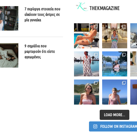
THEKMAGAZINE
7 περίεργα στοιχεία που
ελκύουν τους άντρες σε
μία γυναίκα
9 σημάδια που
μαρτυρούν ότι είστε
αγχωμένοι;
LOAD MORE...
FOLLOW ON INSTAGRA