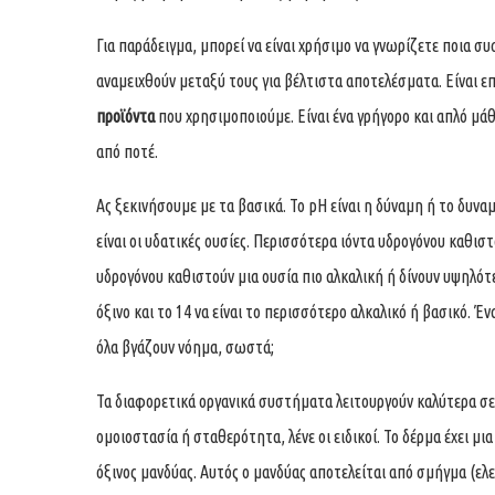
Για παράδειγμα, μπορεί να είναι χρήσιμο να γνωρίζετε ποια σ
αναμειχθούν μεταξύ τους για βέλτιστα αποτελέσματα. Είναι 
προϊόντα
που χρησιμοποιούμε. Είναι ένα γρήγορο και απλό μά
από ποτέ.
Ας ξεκινήσουμε με τα βασικά. Το pH είναι η δύναμη ή το δυναμ
είναι οι υδατικές ουσίες. Περισσότερα ιόντα υδρογόνου καθιστ
υδρογόνου καθιστούν μια ουσία πιο αλκαλική ή δίνουν υψηλότερ
όξινο και το 14 να είναι το περισσότερο αλκαλικό ή βασικό. Έ
όλα βγάζουν νόημα, σωστά;
Τα διαφορετικά οργανικά συστήματα λειτουργούν καλύτερα σε
ομοιοστασία ή σταθερότητα, λένε οι ειδικοί. Το δέρμα έχει 
όξινος μανδύας. Αυτός ο μανδύας αποτελείται από σμήγμα (ελ