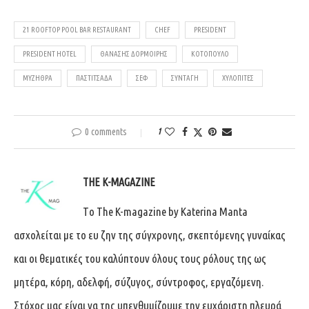
21 ROOFTOP POOL BAR RESTAURANT
CHEF
PRESIDENT
PRESIDENT HOTEL
ΘΑΝΆΣΗΣ ΔΟΡΜΟΊΡΗΣ
ΚΟΤΌΠΟΥΛΟ
ΜΥΖΉΘΡΑ
ΠΑΣΤΙΤΣΆΔΑ
ΣΕΦ
ΣΥΝΤΑΓΉ
ΧΥΛΟΠΊΤΕΣ
0 comments
1
THE K-MAGAZINE
Tο The K-magazine by Katerina Manta
ασχολείται με το ευ ζην της σύγχρονης, σκεπτόμενης γυναίκας
και οι θεματικές του καλύπτουν όλους τους ρόλους της ως
μητέρα, κόρη, αδελφή, σύζυγος, σύντροφος, εργαζόμενη.
Στόχος μας είναι να της υπενθυμίζουμε την ευχάριστη πλευρά