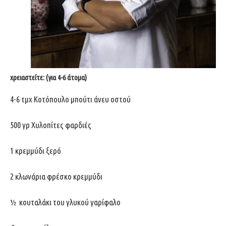
χρειαστείτε: (για 4-6 άτομα)
4-6 τμχ Κοτόπουλο μπούτι άνευ οστού
500 γρ Χυλοπίτες φαρδιές
1 κρεμμύδι ξερό
2 κλωνάρια φρέσκο κρεμμύδι
½ κουταλάκι του γλυκού γαρίφαλο