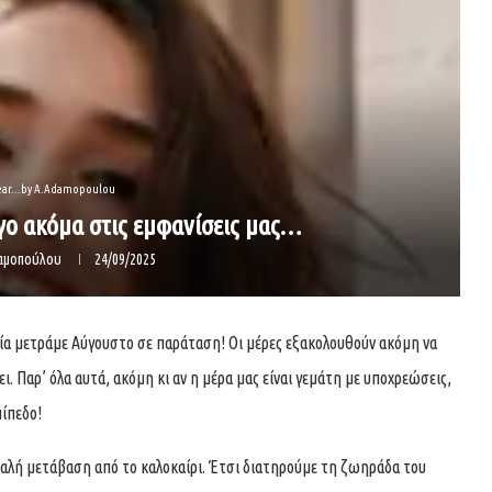
ear...by A.Adamopoulou
ίγο ακόμα στις εμφανίσεις μας…
δαμοπούλου
24/09/2025
ία μετράμε Αύγουστο σε παράταση! Οι μέρες εξακολουθούν ακόμη να
ει. Παρ’ όλα αυτά, ακόμη κι αν η μέρα μας είναι γεμάτη με υποχρεώσεις,
πίπεδο!
αλή μετάβαση από το καλοκαίρι. Έτσι διατηρούμε τη ζωηράδα του