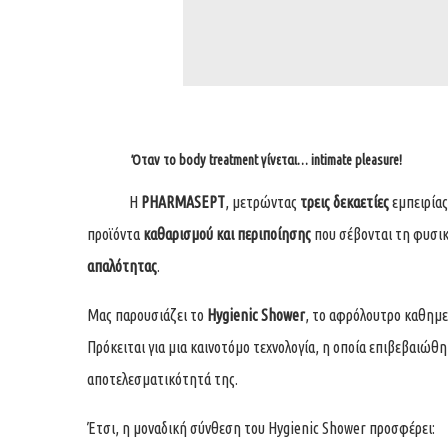
Όταν το body treatment γίνεται… intimate pleasure!
Η
PHARMASEPT
, μετρώντας
τρεις δεκαετίες
εμπειρίας
προϊόντα
καθαρισμού και περιποίησης
που σέβονται τη φυσι
απαλότητας
.
Μας παρουσιάζει το
Hygienic Shower
, το αφρόλουτρο καθημε
Πρόκειται για μια καινοτόμο τεχνολογία, η οποία επιβεβαιώ
αποτελεσματικότητά της.
Έτσι, η μοναδική σύνθεση του Hygienic Shower προσφέρει: