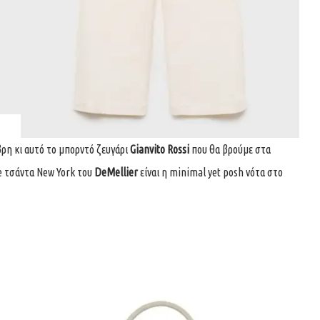
ρη κι αυτό το μπορντό ζευγάρι
Gianvito Rossi
που θα βρούμε στα
te τσάντα New York του
DeMellier
είναι η minimal yet posh νότα στο