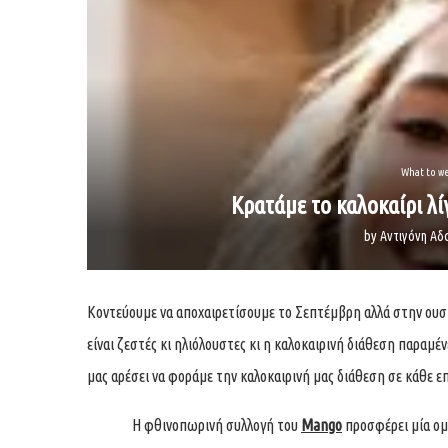
What to w
Κρατάμε το καλοκαίρι λ
by
Αντιγόνη Α
Κοντεύουμε να αποχαιρετίσουμε το Σεπτέμβρη αλλά στην ουσ
είναι ζεστές κι ηλιόλουστες κι η καλοκαιρινή διάθεση παραμέν
μας αρέσει να φοράμε την καλοκαιρινή μας διάθεση σε κάθε ε
Η φθινοπωρινή συλλογή του
Mango
προσφέρει μία ομ