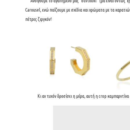
Ανοίγουμε το αγαπημένο μας “σεντούκι” (μα είναι όντως
T
Carousel, ενώ παίζουμε με σχέδια και χρώματα με τα καρατιών
πέτρες ζιργκόν!
Κι αν τυχόν δροσίσει η μέρα, αυτή η crop καμπαρντίνα α