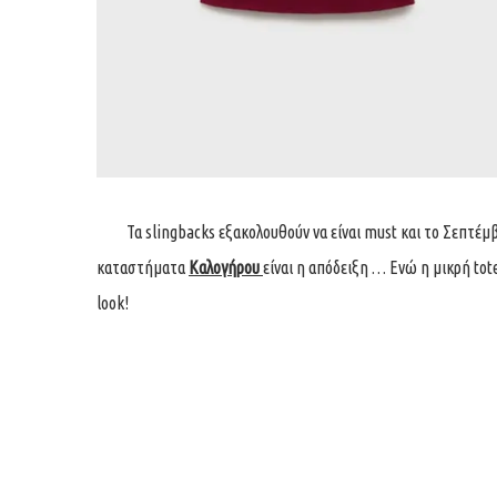
Τα slingbacks εξακολουθούν να είναι must και το Σεπτέμβ
καταστήματα
Καλογήρου
είναι η απόδειξη … Eνώ η μικρή to
look!