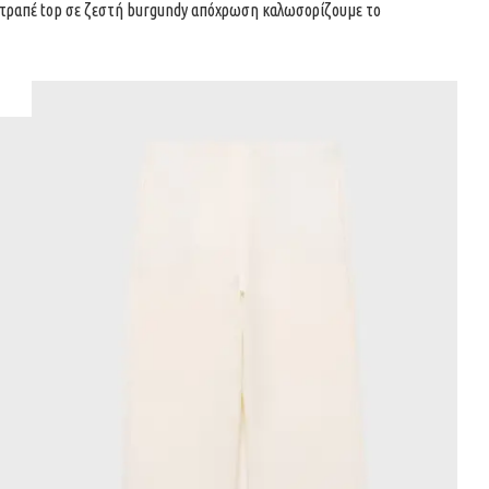
το ντραπέ top σε ζεστή burgundy απόχρωση καλωσορίζουμε το