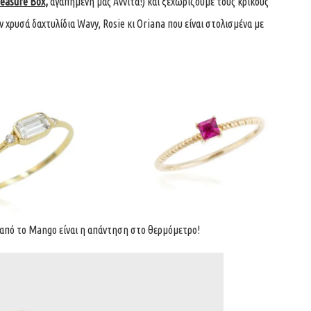
reasure Box
,
αγαπημένη μας Αννίτα!) και ξεχωρίζουμε τους κρίκους
 χρυσά δαχτυλίδια Wavy, Rosie κι Oriana που είναι στολισμένα με
πό το Mango είναι η απάντηση στο θερμόμετρο!