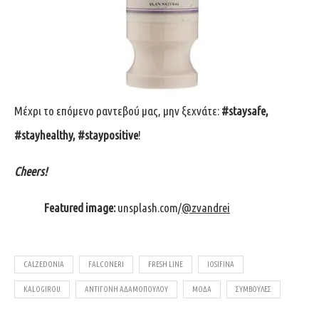
Μέχρι το επόμενο ραντεβού μας, μην ξεχνάτε:
#staysafe,
#stayhealthy, #staypositive
!
Cheers!
Featured image:
unsplash.com/
@zvandrei
CALZEDONIA
FALCONERI
FRESH LINE
IOSIFINA
KALOGIROU
ΑΝΤΙΓΌΝΗ ΑΔΑΜΟΠΟΎΛΟΥ
ΜΌΔΑ
ΣΥΜΒΟΥΛΈΣ