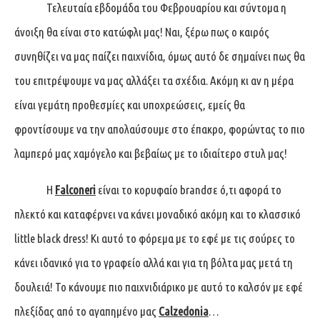
Τελευταία εβδομάδα του Φεβρουαρίου και σύντομα η
άνοιξη θα είναι στο κατώφλι μας! Ναι, ξέρω πως ο καιρός
συνηθίζει να μας παίζει παιχνίδια, όμως αυτό δε σημαίνει πως θα
του επιτρέψουμε να μας αλλάξει τα σχέδια. Ακόμη κι αν η μέρα
είναι γεμάτη προθεσμίες και υποχρεώσεις, εμείς θα
φροντίσουμε να την απολαύσουμε στο έπακρο, φορώντας το πιο
λαμπερό μας χαμόγελο και βεβαίως με το ιδιαίτερο στυλ μας!
Η
Falconeri
είναι το κορυφαίο brandσε ό,τι αφορά το
πλεκτό και καταφέρνει να κάνει μοναδικό ακόμη και το κλασσικό
little black dress! Κι αυτό το φόρεμα με το εφέ με τις σούρες το
κάνει ιδανικό για το γραφείο αλλά και για τη βόλτα μας μετά τη
δουλειά! Το κάνουμε πιο παιχνιδιάρικο με αυτό το καλσόν με εφέ
πλεξίδας από το αγαπημένο μας
Calzedonia
…