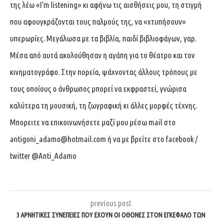
της λέω «I’m listening» κι αφήνω τις αισθήσεις μου, τη στιγμή
που αφουγκράζονται τους παλμούς της, να «χτυπήσουν»
υπερωρίες. Μεγάλωσα με τα βιβλία, παιδί βιβλιοφάγων, γαρ.
Μέσα από αυτά ακολούθησαν η αγάπη για το θέατρο και τον
κινηματογράφο. Στην πορεία, ψάχνοντας άλλους τρόπους με
τους οποίους ο άνθρωπος μπορεί να εκφραστεί, γνώρισα
καλύτερα τη μουσική, τη ζωγραφική κι άλλες μορφές τέχνης.
Μπορειτε να επικοινωνήσετε μαζί μου μέσω mail στο
antigoni_adamo@hotmail.com
ή να με βρείτε στο facebook /
twitter @Anti_Adamo
previous post
3 ΑΡΝΗΤΙΚΈΣ ΣΥΝΈΠΕΙΕΣ ΠΟΥ ΈΧΟΥΝ ΟΙ ΟΘΌΝΕΣ ΣΤΟΝ ΕΓΚΈΦΑΛΟ ΤΩΝ