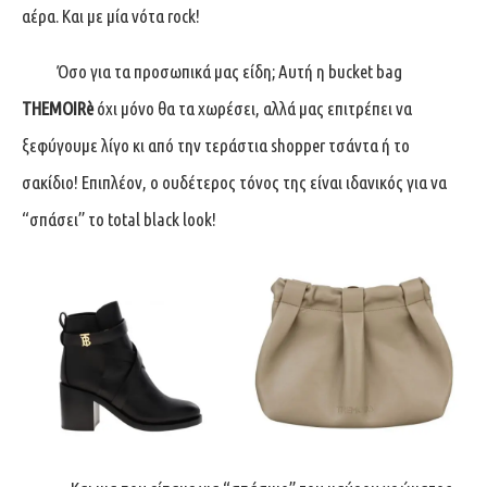
αέρα. Και με μία νότα rock!
Όσο για τα προσωπικά μας είδη; Αυτή η bucket bag
THEMOIRè
όχι μόνο θα τα χωρέσει, αλλά μας επιτρέπει να
ξεφύγουμε λίγο κι από την τεράστια shopper τσάντα ή το
σακίδιο! Επιπλέον, ο ουδέτερος τόνος της είναι ιδανικός για να
“σπάσει” το total black look!