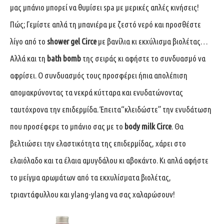
μας μπάνιο μπορεί να θυμίσει spa με μερικές απλές κινήσεις!
Πώς; Γεμίστε απλά τη μπανιέρα με ζεστό νερό και προσθέστε
λίγο από το
shower gel Circe
με βανίλια κι εκχύλισμα βιολέτας…
Αλλά και τη
bath bomb
της σειράς κι αφήστε το συνδυασμό να
αφρίσει. Ο συνδυασμός τους προσφέρει ήπια απολέπιση
απομακρύνοντας τα νεκρά κύτταρα και ενυδατώνοντας
ταυτόχρονα την επιδερμίδα. Έπειτα“κλειδώστε” την ενυδάτωση
που προσέφερε το μπάνιο σας με το
body milk Circe
. Θα
βελτιώσει την ελαστικότητα της επιδερμίδας, χάρει στο
ελαιόλαδο και τα έλαια αμυγδάλου κι αβοκάντο. Κι απλά αφήστε
το μείγμα αρωμάτων από τα εκχυλίσματα βιολέτας,
τριαντάφυλλου και ylang-ylang να σας χαλαρώσουν!