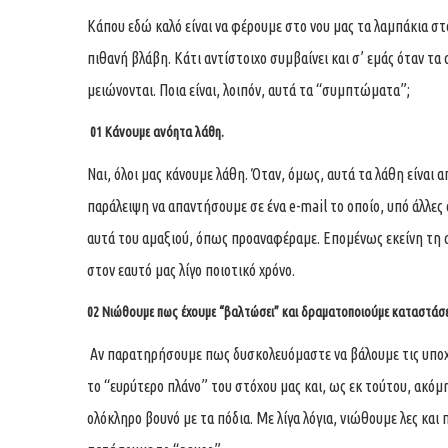
Κάπου εδώ καλό είναι να φέρουμε στο νου μας τα λαμπάκια στ
πιθανή βλάβη. Κάτι αντίστοιχο συμβαίνει και σ’ εμάς όταν τ
μειώνονται. Ποια είναι, λοιπόν, αυτά τα “συμπτώματα”;
01
Κάνουμε ανόητα λάθη.
Ναι, όλοι μας κάνουμε λάθη. Όταν, όμως, αυτά τα λάθη είναι 
παράλειψη να απαντήσουμε σε ένα e-mail το οποίο, υπό άλλες 
αυτά του αμαξιού, όπως προαναφέραμε. Επομένως εκείνη τη σ
στον εαυτό μας λίγο ποιοτικό χρόνο.
02
Νιώθουμε πως έχουμε “βαλτώσει” και δραματοποιούμε καταστάσε
Αν παρατηρήσουμε πως δυσκολευόμαστε να βάλουμε τις υποχ
το “ευρύτερο πλάνο” του στόχου μας και, ως εκ τούτου, ακόμ
ολόκληρο βουνό με τα πόδια. Με λίγα λόγια, νιώθουμε λες και 