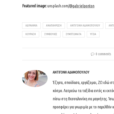
Featured image:
unsplash.com/
@gabrielponton
ΑΔΥΝΑΜΙΑ
ΑΝΑΠΛΗΡΩΣΗ
ΑΝΤΙΓΌΝΗ ΑΔΑΜΟΠΟΎΛΟΥ
ΑΝΤ
ΚΟΥΡΑΣΗ
ΣΥΜΒΟΥΛΈΣ
ΣΥΜΠΤΏΜΑΤΑ
ΥΓΕΊΑ
0 comments
ΑΝΤΙΓΌΝΗ ΑΔΑΜΟΠΟΎΛΟΥ
Έζησα, σπούδασα, εργάζομαι, ΖΩ εδώ στη
κόσμο. Λατρεύω τα ταξίδια εντός κι εκτό
πίσω στη Θεσσαλονίκη σα μαγνήτης. Ίσως
προσφέρει για γνωριμία με το παρελθόν κι 