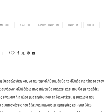
ΙΜΕΤΩΠΙΣΗ
ΔΙΑΘΕΣΗ
ΕΛΛΕΙΨΗ ΕΝΕΡΓΕΙΑΣ
ΕΝΕΡΓΕΙΑ
ΚΟΠΩΣΗ
1
 Θεσσαλονίκη και, να πω την αλήθεια, δε θα το άλλαζα για τίποτα στον
ς συνόρων, αλλά ξέρω πως πάντα θα υπάρχει κάτι που θα με τραβάει
 είναι αυτή η αύρα μυστηρίου που τη διακατέχει, η ευκαιρία που
οι υποσχέσεις που δίνει για καινούριες εμπειρίες και –γιατί όχι;-