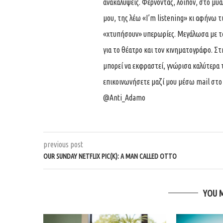
ανακαλύψεις. Φέρνοντας, λοιπόν, στο μυ
μου, της λέω «I’m listening» κι αφήνω τ
«χτυπήσουν» υπερωρίες. Μεγάλωσα με τα
για το θέατρο και τον κινηματογράφο. Σ
μπορεί να εκφραστεί, γνώρισα καλύτερα 
επικοινωνήσετε μαζί μου μέσω mail στ
@Anti_Adamo
previous post
OUR SUNDAY NETFLIX PIC(K): A MAN CALLED OTTO
YOU 