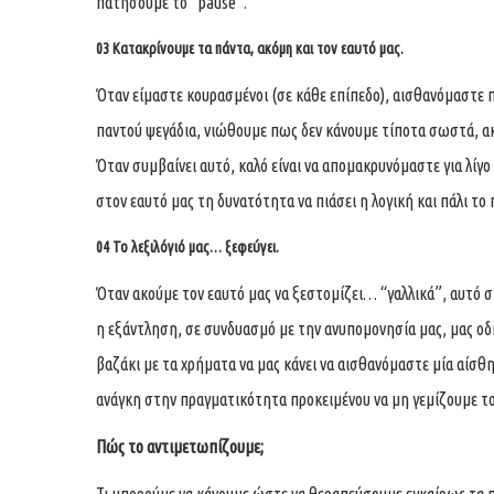
πατήσουμε το “pause”.
03
Κατακρίνουμε τα πάντα, ακόμη και τον εαυτό μας.
Όταν είμαστε κουρασμένοι (σε κάθε επίπεδο), αισθανόμαστε π
παντού ψεγάδια, νιώθουμε πως δεν κάνουμε τίποτα σωστά, ακ
Όταν συμβαίνει αυτό, καλό είναι να απομακρυνόμαστε για λίγο
στον εαυτό μας τη δυνατότητα να πιάσει η λογική και πάλι το 
04
Το λεξιλόγιό μας… ξεφεύγει.
Όταν ακούμε τον εαυτό μας να ξεστομίζει… “γαλλικά”, αυτό σ
η εξάντληση, σε συνδυασμό με την ανυπομονησία μας, μας οδη
βαζάκι με τα χρήματα να μας κάνει να αισθανόμαστε μία αίσθη
ανάγκη στην πραγματικότητα προκειμένου να μη γεμίζουμε το
Πώς το αντιμετωπίζουμε;
Τι μπορούμε να κάνουμε ώστε να θεραπεύσουμε εγκαίρως τα