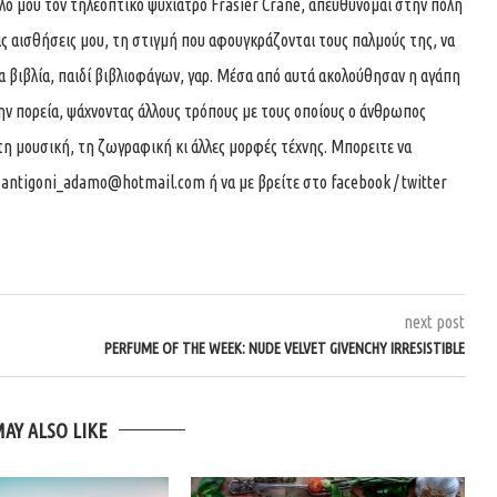
αλό μου τον τηλεοπτικό ψυχίατρο Frasier Crane, απευθύνομαι στην πόλη
ις αισθήσεις μου, τη στιγμή που αφουγκράζονται τους παλμούς της, να
 βιβλία, παιδί βιβλιοφάγων, γαρ. Μέσα από αυτά ακολούθησαν η αγάπη
την πορεία, ψάχνοντας άλλους τρόπους με τους οποίους ο άνθρωπος
τη μουσική, τη ζωγραφική κι άλλες μορφές τέχνης. Μπορειτε να
ο
antigoni_adamo@hotmail.com
ή να με βρείτε στο facebook / twitter
next post
PERFUME OF THE WEEK: NUDE VELVET GIVENCHY IRRESISTIBLE
MAY ALSO LIKE