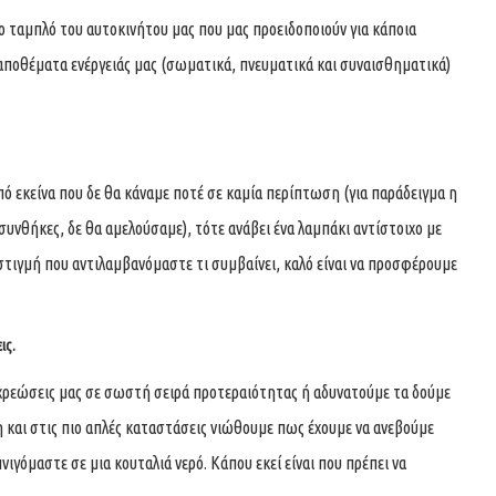
ο ταμπλό του αυτοκινήτου μας που μας προειδοποιούν για κάποια
α αποθέματα ενέργειάς μας (σωματικά, πνευματικά και συναισθηματικά)
από εκείνα που δε θα κάναμε ποτέ σε καμία περίπτωση (για παράδειγμα η
συνθήκες, δε θα αμελούσαμε), τότε ανάβει ένα λαμπάκι αντίστοιχο με
τιγμή που αντιλαμβανόμαστε τι συμβαίνει, καλό είναι να προσφέρουμε
ις.
ρεώσεις μας σε σωστή σειρά προτεραιότητας ή αδυνατούμε τα δούμε
η και στις πιο απλές καταστάσεις νιώθουμε πως έχουμε να ανεβούμε
πνιγόμαστε σε μια κουταλιά νερό. Κάπου εκεί είναι που πρέπει να