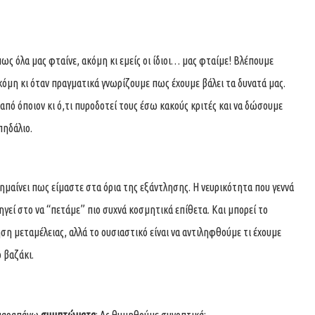
ως όλα μας φταίνε, ακόμη κι εμείς οι ίδιοι… μας φταίμε! Βλέπουμε
όμη κι όταν πραγματικά γνωρίζουμε πως έχουμε βάλει τα δυνατά μας.
 από όποιον κι ό,τι πυροδοτεί τους έσω κακούς κριτές και να δώσουμε
πηδάλιο.
ημαίνει πως είμαστε στα όρια της εξάντλησης. Η νευρικότητα που γεννά
γεί στο να “πετάμε” πιο συχνά κοσμητικά επίθετα. Και μπορεί το
ση μεταμέλειας, αλλά το ουσιαστικό είναι να αντιληφθούμε τι έχουμε
 βαζάκι.
 παραπάνω
συμπτώματα
; Ας θυμηθούμε συνοπτικά: