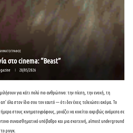
ΝΗΜΑΤΟΓΡΑΦΟΣ
νία στο cinema: “Beast”
gazine
28/05/2026
 μιλήσουν για κάτι πολύ πιο ανθρώπινο: την πίεση, την ενοχή, τη
π’ όλα στον ίδιο σου τον εαυτό — ότι δεν έχεις τελειώσει ακόμα. Το
 σήμερα στους κινηματογράφους, μοιάζει να κινείται ακριβώς ανάμεσα σε
έντονο συναισθηματικό υπόβαθρο και μια σκοτεινή, almost underground
το ρινγκ.