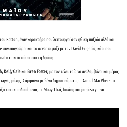
ου Patton, έναν χαρακτήρα που λειτουργεί σαν ηθική πυξίδα αλλά και
συνυπογράφει και το σενάριο μαζί με τον David Frigerio, κάτι που
ional στοιχείο πίσω από τη δράση.
, Kelly Gale
και
Bren Foster,
με τον τελευταίο να αναλαμβάνει και μέρος
 σκηνές μάχης. Σύμφωνα με ξένα δημοσιεύματα, ο Daniel MacPherson
και εκπαιδευόμενος σε Muay Thai, boxing και jiu-jitsu για να