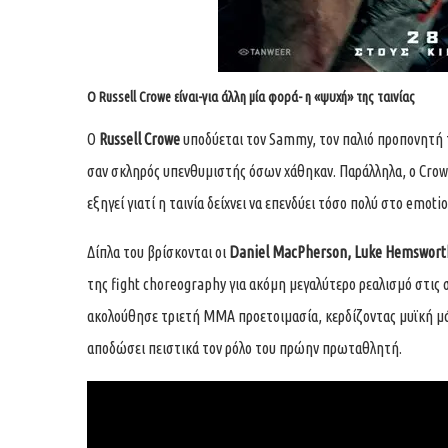
Ο Russell Crowe είναι-για άλλη μία φορά- η «ψυχή» της ταινίας
Ο
Russell Crowe
υποδύεται τον Sammy, τον παλιό προπονητή τ
σαν σκληρός υπενθυμιστής όσων χάθηκαν. Παράλληλα, ο Crowe 
εξηγεί γιατί η ταινία δείχνει να επενδύει τόσο πολύ στο emot
Δίπλα του βρίσκονται οι
Daniel MacPherson, Luke Hemsworth
της fight choreography για ακόμη μεγαλύτερο ρεαλισμό στις
ακολούθησε τριετή MMA προετοιμασία, κερδίζοντας μυϊκή μάζα 
αποδώσει πειστικά τον ρόλο του πρώην πρωταθλητή.