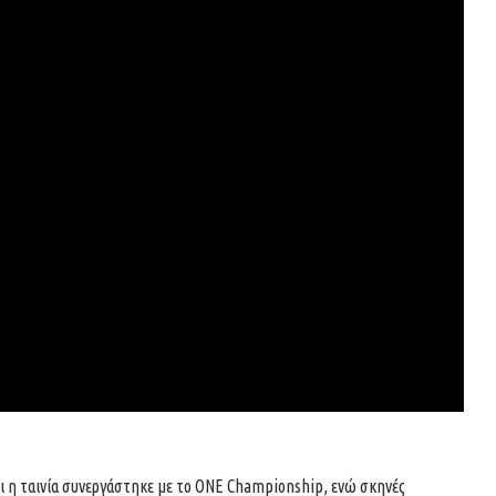
τι η ταινία συνεργάστηκε με το ONE Championship, ενώ σκηνές