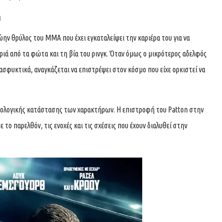
η
ώην θρύλος του MMA που έχει εγκαταλείψει την καριέρα του για να
ριά από τα φώτα και τη βία του ρινγκ. Όταν όμως ο μικρότερος αδελφός
 ασφυκτικά, αναγκάζεται να επιστρέψει στον κόσμο που είχε ορκιστεί να
χολογικής κατάστασης των χαρακτήρων. Η επιστροφή του Patton στην
ο παρελθόν, τις ενοχές και τις σχέσεις που έχουν διαλυθεί στην