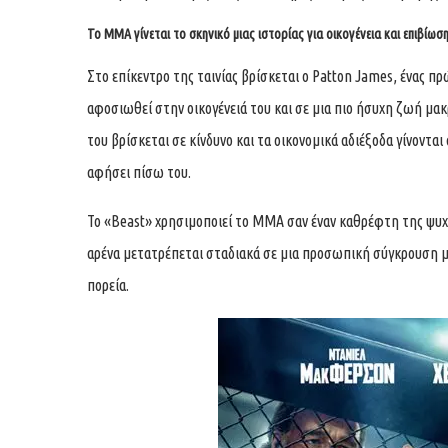
Το MMA γίνεται το σκηνικό μιας ιστορίας για οικογένεια και επιβίωσ
Στο επίκεντρο της ταινίας βρίσκεται ο Patton James, ένας πρ
αφοσιωθεί στην οικογένειά του και σε μια πιο ήσυχη ζωή μακ
του βρίσκεται σε κίνδυνο και τα οικονομικά αδιέξοδα γίνονται
αφήσει πίσω του.
Το «Beast» χρησιμοποιεί το MMA σαν έναν καθρέφτη της ψυ
αρένα μετατρέπεται σταδιακά σε μια προσωπική σύγκρουση με τ
πορεία.