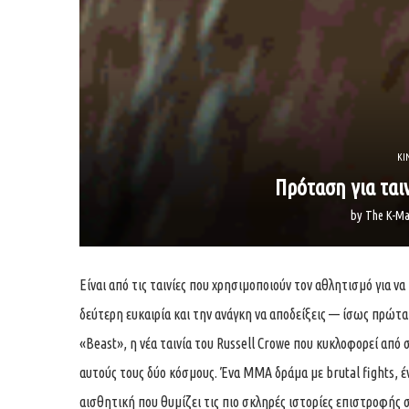
ΚΙ
Πρόταση για ται
by
The K-Ma
Είναι από τις ταινίες που χρησιμοποιούν τον αθλητισμό για να
δεύτερη ευκαιρία και την ανάγκη να αποδείξεις — ίσως πρώτα α
«Beast», η νέα ταινία του Russell Crowe που κυκλοφορεί από
αυτούς τους δύο κόσμους. Ένα MMA δράμα με brutal fights, 
αισθητική που θυμίζει τις πιο σκληρές ιστορίες επιστροφής σ