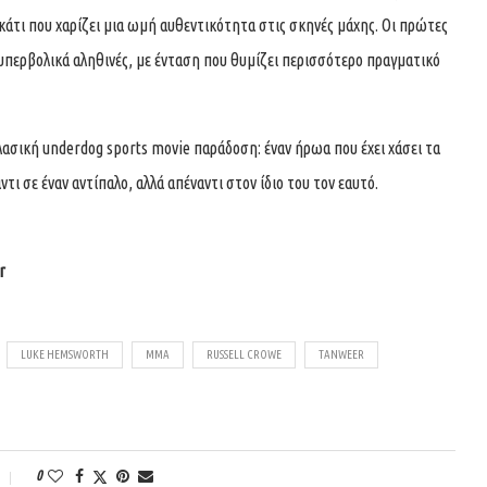
άτι που χαρίζει μια ωμή αυθεντικότητα στις σκηνές μάχης. Οι πρώτες
ν υπερβολικά αληθινές, με ένταση που θυμίζει περισσότερο πραγματικό
λασική underdog sports movie παράδοση: έναν ήρωα που έχει χάσει τα
τι σε έναν αντίπαλο, αλλά απέναντι στον ίδιο του τον εαυτό.
r
LUKE HEMSWORTH
MMA
RUSSELL CROWE
TANWEER
0