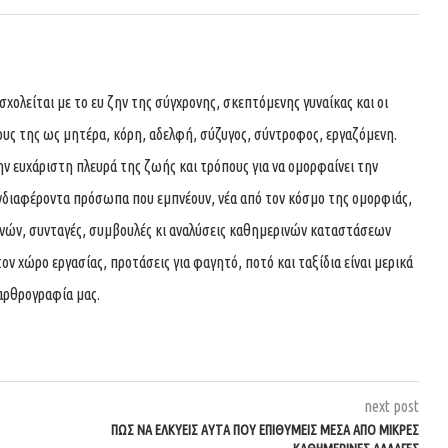
ολείται με το ευ ζην της σύγχρονης, σκεπτόμενης γυναίκας και οι
ους της ως μητέρα, κόρη, αδελφή, σύζυγος, σύντροφος, εργαζόμενη.
ην ευχάριστη πλευρά της ζωής και τρόπους για να ομορφαίνει την
νδιαφέροντα πρόσωπα που εμπνέουν, νέα από τον κόσμο της ομορφιάς,
χνών, συνταγές, συμβουλές κι αναλύσεις καθημερινών καταστάσεων
τον χώρο εργασίας, προτάσεις για φαγητό, ποτό και ταξίδια είναι μερικά
αρθρογραφία μας.
next post
ΠΏΣ ΝΑ ΕΛΚΎΕΙΣ ΑΥΤΆ ΠΟΥ ΕΠΙΘΥΜΕΊΣ ΜΈΣΑ ΑΠΌ ΜΙΚΡΈΣ