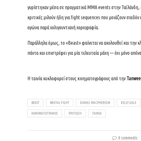
γυρίστηκαν μέσα σε πραγματικά MMA events στην Ταϊλάνδη, κ
κριτικές μιλούν ήδη για fight sequences που μοιάζουν σχεδό
αγώνα παρά χολιγουντιανή χορογραφία.
Παράλληλα όμως, το «Beast» φαίνεται να ακολουθεί και την κ
πάντα και επιστρέφει για μία τελευταία μάχη — όχι μόνο απέναν
Η ταινία κυκλοφορεί στους κινηματογράφους από την
Tanwee
BEAST
BRUTAL FIGHT
DANIEL MACPHERSON
KELLY GALE
ΚΙΝΗΜΑΤΟΓΡΆΦΟΣ
ΠΡΌΤΑΣΗ
ΤΑΙΝΊΑ
0 comments