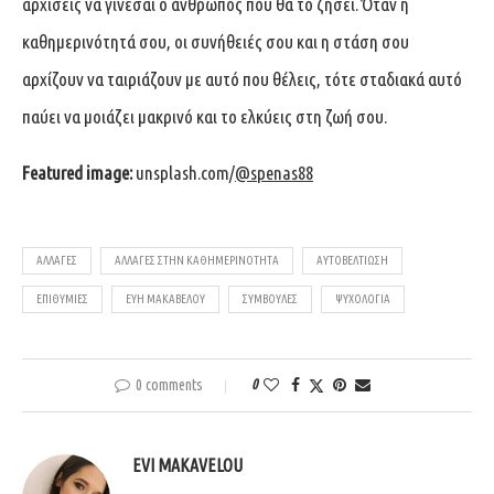
αρχίσεις να γίνεσαι ο άνθρωπος που θα το ζήσει. Όταν η
καθημερινότητά σου, οι συνήθειές σου και η στάση σου
αρχίζουν να ταιριάζουν με αυτό που θέλεις, τότε σταδιακά αυτό
παύει να μοιάζει μακρινό και το ελκύεις στη ζωή σου.
Featured image:
unsplash.com/
@spenas88
ΑΛΛΑΓΕΣ
ΑΛΛΑΓΕΣ ΣΤΗΝ ΚΑΘΗΜΕΡΙΝΟΤΗΤΑ
ΑΥΤΟΒΕΛΤΙΩΣΗ
ΕΠΙΘΥΜΙΕΣ
ΕΥΗ ΜΑΚΑΒΕΛΟΥ
ΣΥΜΒΟΥΛΕΣ
ΨΥΧΟΛΟΓΙΑ
0 comments
0
EVI MAKAVELOU