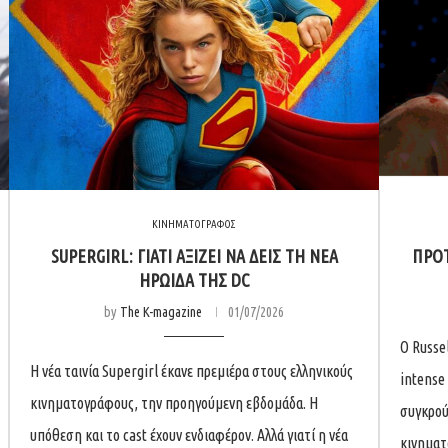
ΚΙΝΗΜΑΤΟΓΡΑΦΟΣ
SUPERGIRL: ΓΙΑΤΊ ΑΞΊΖΕΙ ΝΑ ΔΕΙΣ ΤΗ ΝΈΑ
ΠΡΌΤ
ΗΡΩΊΔΑ ΤΗΣ DC
by
The K-magazine
01/07/2026
Ο Russe
Η νέα ταινία Supergirl έκανε πρεμιέρα στους ελληνικούς
intense
κινηματογράφους, την προηγούμενη εβδομάδα. Η
συγκρού
υπόθεση και το cast έχουν ενδιαφέρον. Αλλά γιατί η νέα
κινηματ