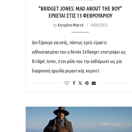
“BRIDGET JONES: MAD ABOUT THE BOY”
ΕΡΧΕΤΑΙ ΣΤΙΣ 13 ΦΕΒΡΟΥΑΡΙΟΥ
by
Κατερίνα Μαντά
04/02/2025
Δεν ξέρουμε για εσάς, πάντως εμείς είμαστε
ενθουσιασμένοι που η Renée Zellweger επιστρέφει ως
Bridget Jones, στον ρόλο που την καθιέρωσε ως μία
διαχρονική ηρωίδα ρομαντικής κομεντί.