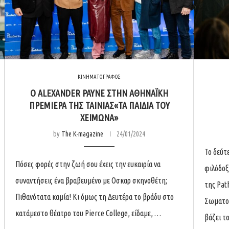
ΚΙΝΗΜΑΤΟΓΡΑΦΟΣ
O ALEXANDER PAYNE ΣΤΗΝ ΑΘΗΝΑΪΚΗ
ΠΡΕΜΙΕΡΑ ΤΗΣ ΤΑΙΝΙΑΣ«ΤΑ ΠΑΙΔΙΑ ΤΟΥ
ΧΕΙΜΩΝΑ»
by
The K-magazine
24/01/2024
Το δεύτ
Πόσες φορές στην ζωή σου έχεις την ευκαιρία να
φιλόδοξ
συναντήσεις ένα βραβευμένο με Οσκαρ σκηνοθέτη;
της Pat
Πιθανότατα καμία! Κι όμως τη Δευτέρα το βράδυ στο
Σωματοφ
κατάμεστο θέατρο του Pierce College, είδαμε, …
βάζει τ