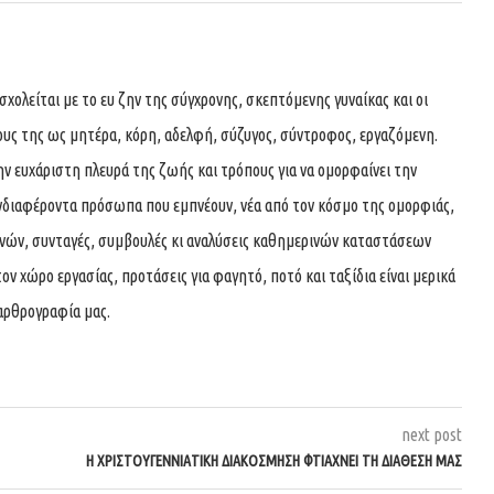
ολείται με το ευ ζην της σύγχρονης, σκεπτόμενης γυναίκας και οι
ους της ως μητέρα, κόρη, αδελφή, σύζυγος, σύντροφος, εργαζόμενη.
ην ευχάριστη πλευρά της ζωής και τρόπους για να ομορφαίνει την
νδιαφέροντα πρόσωπα που εμπνέουν, νέα από τον κόσμο της ομορφιάς,
χνών, συνταγές, συμβουλές κι αναλύσεις καθημερινών καταστάσεων
τον χώρο εργασίας, προτάσεις για φαγητό, ποτό και ταξίδια είναι μερικά
αρθρογραφία μας.
next post
Η ΧΡΙΣΤΟΥΓΕΝΝΙΑΤΙΚΗ ΔΙΑΚΟΣΜΗΣΗ ΦΤΙΑΧΝΕΙ ΤΗ ΔΙΑΘΕΣΗ ΜΑΣ