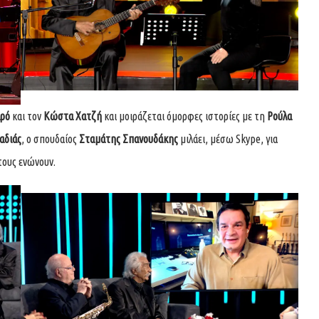
αρό
και τον
Κώστα Χατζή
και μοιράζεται όμορφες ιστορίες με τη
Ρούλα
αδιάς
, ο σπουδαίος
Σταμάτης Σπανουδάκης
μιλάει, μέσω Skype, για
τους ενώνουν.