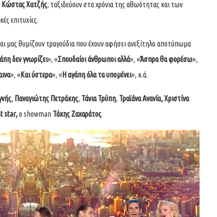
,
Κώστας Χατζής
, ταξιδεύουν στα χρόνια της αθωότητας και των
ές επιτυχίες.
και μας θυμίζουν τραγούδια που έχουν αφήσει ανεξίτηλο αποτύπωμα
άπη δεν γνωρίζει
», «
Σπουδαίοι άνθρωποι αλλά
», «
Άσπρα θα φορέσω
»,
αινα
», «
Και ύστερα
», «
Η αγάπη όλα τα υπομένει
», κ.ά.
γνής
,
Παναγιώτης Πετράκης
,
Τάνια Τρύπη
,
Τραϊάνα Ανανία, Χριστίνα
t star,
ο showman
Τάκης Ζαχαράτος
.