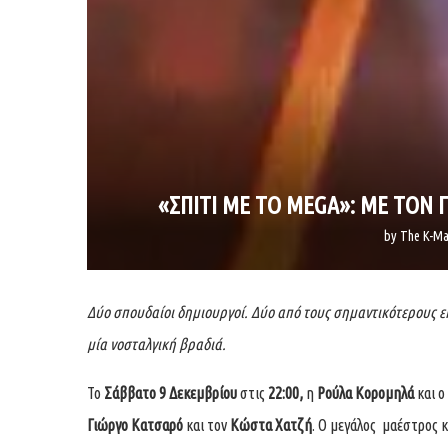
«ΣΠΙΤΙ ΜΕ ΤΟ MEGA»: ΜΕ ΤΟΝ 
by
The K-Ma
Δύο σπουδαίοι δημιουργοί. Δύο από τους σημαντικότερους 
μία νοσταλγική βραδιά.
Το
Σάββατο 9 Δεκεμβρίου
στις
22:00,
η
Ρούλα Κορομηλά
και ο
Γιώργο Κατσαρό
και τον
Κώστα Χατζή
. Ο μεγάλος μαέστρος 