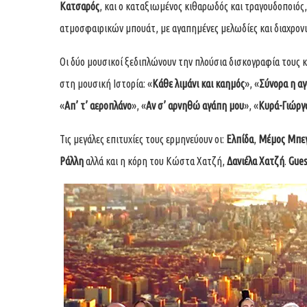
Κατσαρός
, και ο καταξιωμένος κιθαρωδός και τραγουδοποιός
ατμοσφαιρικών μπουάτ, με αγαπημένες μελωδίες και διαχρονικ
Οι δύο μουσικοί ξεδιπλώνουν την πλούσια δισκογραφία τους 
στη μουσική Ιστορία: «
Κάθε λιμάνι και καημός
», «
Σύνορα η αγ
«
Απ’ τ’ αεροπλάνο
», «
Αν σ’ αρνηθώ αγάπη μου
», «
Κυρά-Γιώργ
Τις μεγάλες επιτυχίες τους ερμηνεύουν οι:
Ελπίδα
,
Μέμος Μπε
Ράλλη
αλλά και η κόρη του Κώστα Χατζή,
Δανιέλα Χατζή
.
Gues