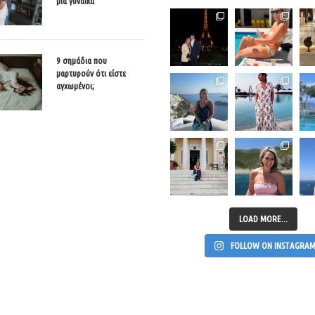
μία γυναίκα
9 σημάδια που
μαρτυρούν ότι είστε
αγχωμένοι;
LOAD MORE...
FOLLOW ON INSTAGRA