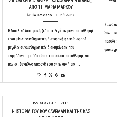
ΔΙΠΟΛΙΚΉ ΔΙΑΤΑΡΑΧΉ : ΚΑΤΆΘΛΙΨΗ Ή ΜΑΝΊΑ;, Α
ΞΎΛ
ΠΌ ΤΗ ΜΑΡΊΑ ΜΆΡΚΟΥ
by
The K-magazine
29/05/2014
Συχνά α
Η διπολική διαταραχή (κάποτε λεγόταν μανιοκατάθλιψη)
ξύλου κ
είναι μία συναισθηματική διαταραχή η οποία αφορά
παραδεί
μεγάλες συναισθηματικές διακυμάνσεις που
φωτογρα
εκφράζονται με δύο τύπου επεισόδια: κατάθλιψης και
μανίας. Συνήθως εμφανίζεται στην αρχή της …
PSYCHOLOGY & RELATIONSHIPS
Η ΙΣΤΟΡΊΑ ΤΟΥ ΚΟΥ CAVEMAN ΚΑΙ ΤΗΣ ΚΑΣ