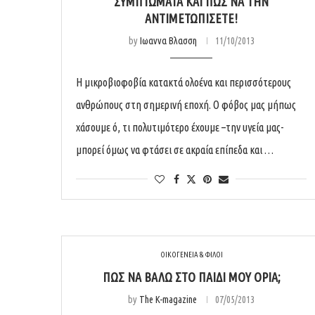
ΣΥΜΠΤΏΜΑΤΑ ΚΑΙ ΠΏΣ ΝΑ ΤΗΝ
ΑΝΤΙΜΕΤΩΠΊΣΕΤΕ!
by
Ιωαννα Βλασση
11/10/2013
Η μικροβιοφοβία κατακτά ολοένα και περισσότερους
ανθρώπους στη σημερινή εποχή. Ο φόβος μας μήπως
χάσουμε ό, τι πολυτιμότερο έχουμε –την υγεία μας-
μπορεί όμως να φτάσει σε ακραία επίπεδα και …
ΟΙΚΟΓΕΝΕΙΑ & ΦΙΛΟΙ
ΠΏΣ ΝΑ ΒΆΛΩ ΣΤΟ ΠΑΙΔΊ ΜΟΥ ΌΡΙΑ;
by
The K-magazine
07/05/2013