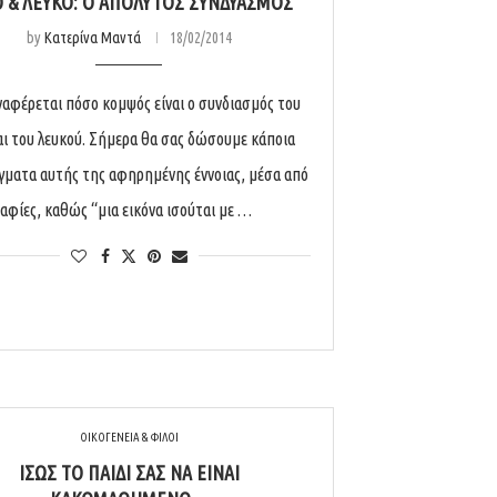
Ο & ΛΕΥΚΌ: Ο ΑΠΌΛΥΤΟΣ ΣΥΝΔΥΑΣΜΌΣ
by
Κατερίνα Μαντά
18/02/2014
ναφέρεται πόσο κομψός είναι ο συνδιασμός του
αι του λευκού. Σήμερα θα σας δώσουμε κάποια
γματα αυτής της αφηρημένης έννοιας, μέσα από
φίες, καθώς “μια εικόνα ισούται με …
ΟΙΚΟΓΕΝΕΙΑ & ΦΙΛΟΙ
ΊΣΩΣ ΤΟ ΠΑΙΔΊ ΣΑΣ ΝΑ ΕΊΝΑΙ