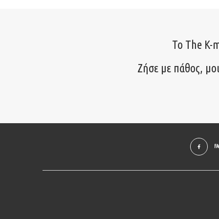
Το The K-m
Ζήσε με πάθος, μο
F