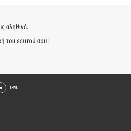
ις αληθινά.
χή του εαυτού σου!
EMAIL