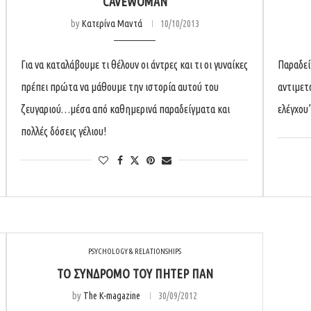
CAVEWOMAN
by
Κατερίνα Μαντά
10/10/2013
Για να καταλάβουμε τι θέλουν οι άντρες και τι οι γυναίκες
Παραδεί
πρέπει πρώτα να μάθουμε την ιστορία αυτού του
αντιμετ
ζευγαριού…μέσα από καθημερινά παραδείγματα και
ελέγχο
πολλές δόσεις γέλιου!
PSYCHOLOGY & RELATIONSHIPS
ΤΟ ΣΎΝΔΡΟΜΟ ΤΟΥ ΠΉΤΕΡ ΠΑΝ
by
The K-magazine
30/09/2012