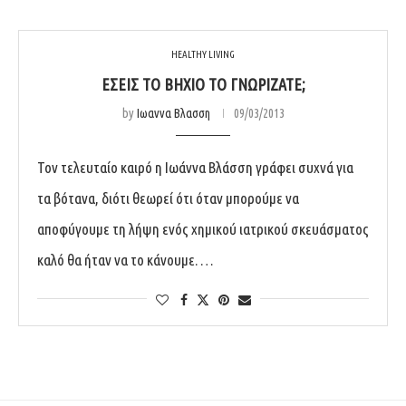
HEALTHY LIVING
ΕΣΕΊΣ ΤΟ ΒΉΧΙΟ ΤΟ ΓΝΩΡΊΖΑΤΕ;
by
Ιωαννα Βλασση
09/03/2013
Τον τελευταίο καιρό η Ιωάννα Βλάσση γράφει συχνά για
τα βότανα, διότι θεωρεί ότι όταν μπορούμε να
αποφύγουμε τη λήψη ενός χημικού ιατρικού σκευάσματος
καλό θα ήταν να το κάνουμε. …