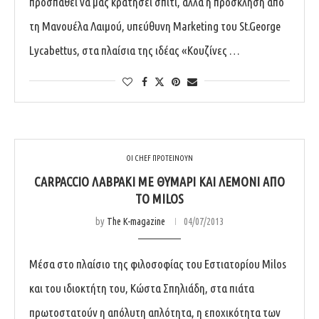
προσπαθεί να μας κρατήσει σπίτι, αλλά η πρόσκληση από
τη Μανουέλα Λαιμού, υπεύθυνη Marketing του St.George
Lycabettus, στα πλαίσια της ιδέας «Κουζίνες …
ΟΙ CHEF ΠΡΟΤΕΙΝΟΥΝ
CARPACCIO ΛΑΒΡΆΚΙ ΜΕ ΘΥΜΆΡΙ ΚΑΙ ΛΕΜΌΝΙ ΑΠΌ
ΤΟ MILOS
by
The K-magazine
04/07/2013
Μέσα στο πλαίσιο της φιλοσοφίας του Εστιατορίου Milos
και του ιδιοκτήτη του, Κώστα Σπηλιάδη, στα πιάτα
πρωτοστατούν η απόλυτη απλότητα, η εποχικότητα των