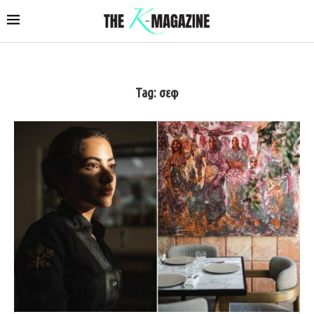
Tag:
σεφ