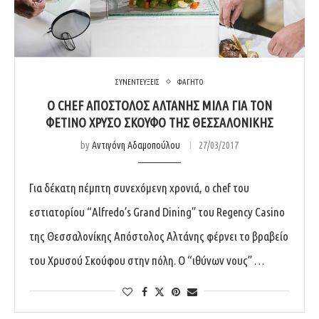
ΣΥΝΕΝΤΕΥΞΕΙΣ
ΦΑΓΗΤΟ
Ο CHEF ΑΠΌΣΤΟΛΟΣ ΑΛΤΆΝΗΣ ΜΙΛΆ ΓΙΑ ΤΟΝ
ΦΕΤΙΝΌ ΧΡΥΣΌ ΣΚΟΎΦΟ ΤΗΣ ΘΕΣΣΑΛΟΝΊΚΗΣ
by
Αντιγόνη Αδαμοπούλου
27/03/2017
Για δέκατη πέμπτη συνεχόμενη χρονιά, ο chef του
εστιατορίου “Alfredo’s Grand Dining” του Regency Casino
της Θεσσαλονίκης Απόστολος Αλτάνης φέρνει το βραβείο
του Χρυσού Σκούφου στην πόλη. Ο “ιθύνων νους” …