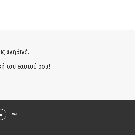
ις αληθινά.
χή του εαυτού σου!
EMAIL