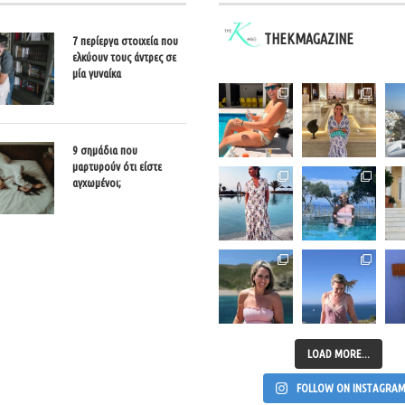
THEKMAGAZINE
7 περίεργα στοιχεία που
ελκύουν τους άντρες σε
μία γυναίκα
9 σημάδια που
μαρτυρούν ότι είστε
αγχωμένοι;
LOAD MORE...
FOLLOW ON INSTAGRA