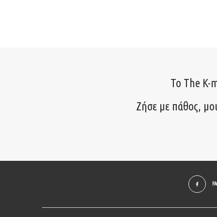
Το The K-m
Ζήσε με πάθος, μο
F