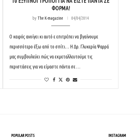
10 ΈΞΥΠΝΟΙ ΤΡΌΠΟΙ ΓΙΑ ΝΑ ΕΊΣΤΕ ΠΆΝΤΑ ΣΕ
ΦΌΡΜΑ!
by
The K-magazine
04/04/2014
Ο καιρός ανοίγει κι αυτό ε επιτρέπει να βγαίνουμε
περισσότερο έξω από το σπίτι… Η Δρ. Γλυκερία Ψαρρά
μας συμβουλεύει πώς να εκμεταλλευτούμε τις
περιστάσεις για να είμαστε πάντα σε …
POPULAR POSTS
INSTAGRAM