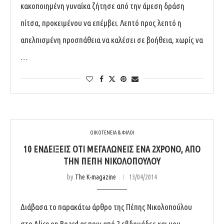
κακοποιημένη γυναίκα ζήτησε από την άμεση δράση
πίτσα, προκειμένου να επέμβει. Λεπτό προς λεπτό η
απελπισμένη προσπάθεια να καλέσει σε βοήθεια, χωρίς να
…
ΟΙΚΟΓΕΝΕΙΑ & ΦΙΛΟΙ
10 ΕΝΔΕΊΞΕΙΣ ΌΤΙ ΜΕΓΑΛΏΝΕΙΣ ΈΝΑ 2ΧΡΟΝΟ, ΑΠΌ
ΤΗΝ ΠΈΠΗ ΝΙΚΟΛΟΠΟΎΛΟΥ
by
The K-magazine
13/04/2014
Διάβασα το παρακάτω άρθρο της Πέπης Νικολοπούλου
στο Alice on Board.gr πριν από 2 εβδομάδες και μου