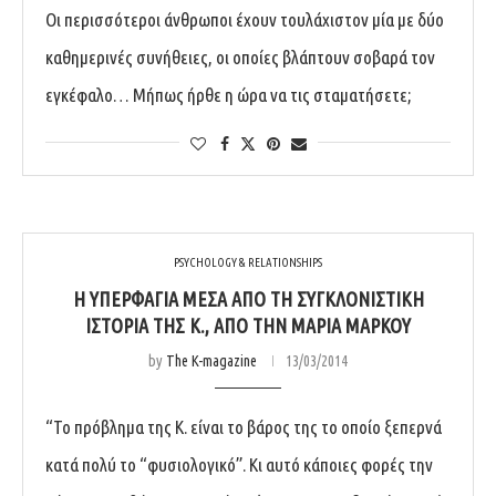
Οι περισσότεροι άνθρωποι έχουν τουλάχιστον μία με δύο
καθημερινές συνήθειες, οι οποίες βλάπτουν σοβαρά τον
εγκέφαλo… Μήπως ήρθε η ώρα να τις σταματήσετε;
PSYCHOLOGY & RELATIONSHIPS
Η ΥΠΕΡΦΑΓΊΑ ΜΈΣΑ ΑΠΌ ΤΗ ΣΥΓΚΛΟΝΙΣΤΙΚΉ
ΙΣΤΟΡΊΑ ΤΗΣ Κ., ΑΠΌ ΤΗΝ ΜΑΡΊΑ ΜΆΡΚΟΥ
by
The K-magazine
13/03/2014
“Το πρόβλημα της Κ. είναι το βάρος της το οποίο ξεπερνά
κατά πολύ το “φυσιολογικό”. Κι αυτό κάποιες φορές την