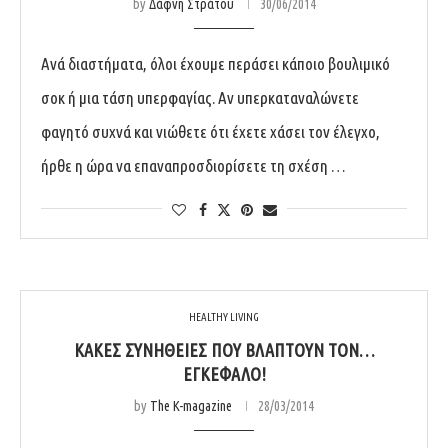
by
Δάφνη Στράτου
30/06/2014
Ανά διαστήματα, όλοι έχουμε περάσει κάποιο βουλιμικό
σοκ ή μια τάση υπερφαγίας. Αν υπερκαταναλώνετε
φαγητό συχνά και νιώθετε ότι έχετε χάσει τον έλεγχο,
ήρθε η ώρα να επαναπροσδιορίσετε τη σχέση …
HEALTHY LIVING
ΚΑΚΈΣ ΣΥΝΉΘΕΙΕΣ ΠΟΥ ΒΛΆΠΤΟΥΝ ΤΟΝ…
ΕΓΚΈΦΑΛΟ!
by
The K-magazine
28/03/2014