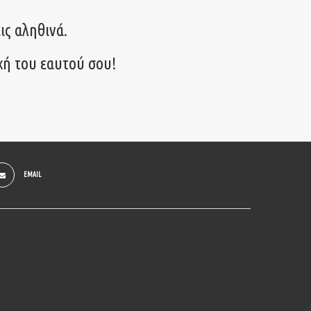
ις αληθινά.
χή του εαυτού σου!
EMAIL