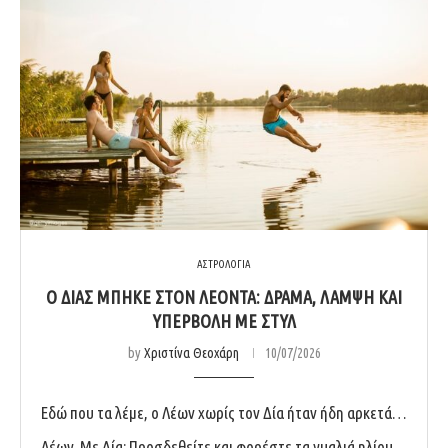
ΑΣΤΡΟΛΟΓΙΑ
Ο ΔΊΑΣ ΜΠΉΚΕ ΣΤΟΝ ΛΈΟΝΤΑ: ΔΡΆΜΑ, ΛΆΜΨΗ ΚΑΙ
ΥΠΕΡΒΟΛΉ ΜΕ ΣΤΥΛ
by
Χριστίνα Θεοχάρη
10/07/2026
Εδώ που τα λέμε, ο Λέων χωρίς τον Δία ήταν ήδη αρκετά…
Λέων. Με Δία; Προσδεθείτε και φορέστε τα γυαλιά ηλίου