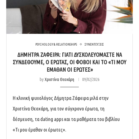
PSYCHOLOGY & RELATIONSHIPS
ΣΥΝΕΝΤΕΥΞΕΙΣ
ΔΉΜΗΤΡΑ ΖΆΦΕΙΡΑ: ΓΙΑΤΊ ΔΥΣΚΟΛΕΥΌΜΑΣΤΕ ΝΑ
ΣΥΝΔΕΘΟΎΜΕ, Ο ΈΡΩΤΑΣ, ΟΙ ΦΌΒΟΙ ΚΑΙ ΤΟ «ΤΙ ΜΟΥ
ΈΜΑΘΑΝ ΟΙ ΈΡΩΤΕΣ»
by
Χριστίνα Θεοχάρη
09/02/2026
Η κλινική ψυχολόγος Δήμητρα Ζάφειρα μιλά στην
Χριστίνα Θεοχάρη, για τον σύγχρονο έρωτα, τη
δέσμευση, τα dating apps και τα μαθήματα του βιβλίου
«Τι μου έμαθαν οι έρωτες».