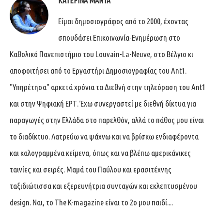
ΚΑΤΕΡΊΝΑ ΜΑΝΤΆ
Είμαι δημοσιογράφος από το 2000, έχοντας
σπουδάσει Επικοινωνία-Ενημέρωση στο
Καθολικό Πανεπιστήμιο του Louvain-La-Neuve, στο Βέλγιο κι
αποφοιτήσει από το Εργαστήρι Δημοσιογραφίας του Ant1.
"Υπηρέτησα" αρκετά χρόνια τα Διεθνή στην τηλεόραση του Ant1
και στην Ψηφιακή ΕΡΤ. Έχω συνεργαστεί με διεθνή δίκτυα για
παραγωγές στην Ελλάδα στο παρελθόν, αλλά το πάθος μου είναι
το διαδίκτυο. Λατρεύω να ψάχνω και να βρίσκω ενδιαφέροντα
και καλογραμμένα κείμενα, όπως και να βλέπω αμερικάνικες
ταινίες και σειρές. Μαμά του Παύλου και ερασιτέχνης
ταξιδιώτισσα και εξερευνήτρια συνταγών και εκλεπτυσμένου
design. Ναι, το The K-magazine είναι το 2ο μου παιδί....