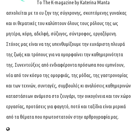
Tο The K-magazine by Katerina Manta
ασχολείται με το ευ ζην της σύγχρονης, σκεπτόμενης γυναίκας
και οι θεματικές του καλύπτουν όλους τους ρόλους της ως
μητέρα, κόρη, αδελφή, σύζυγος, σύντροφος, εργαζόμενη.
Στόχος μας είναι να της υπενθυμίζουμε την ευχάριστη πλευρά
της ζωής και τρόπους για να ομορφαίνει την καθημερινότητα
της. Συνεντεύξεις από ενδιαφέροντα πρόσωπα που εμπνέουν,
νέα από τον κόσμο της ομορφιάς, της μόδας, της γαστρονομίας
και των τεχνών, συνταγές, συμβουλές κι αναλύσεις καθημερινών
καταστάσεων ανάμεσα στο ζευγάρι, την οικογένεια και τον χώρο
εργασίας, προτάσεις για φαγητό, ποτό και ταξίδια είναι μερικά
από τα θέματα που πρωτοστατούν στην αρθρογραφία μας.