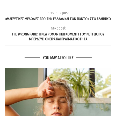
previous post
«ΜΑΓΕΥΤΙΚΈΣ ΜΕΛΩΔΊΕΣ ΑΠΌ ΤΗΝ ΕΛΛΆΔΑ ΚΑΙ ΤΟΝ ΠΌΝΤΟ» ΣΤΟ ΕΛΛΗΝΙΚΌ
next post
THE WRONG PARIS: Η ΝΈΑ ΡΟΜΑΝΤΙΚΉ ΚΟΜΕΝΤΊ ΤΟΥ NETFLIX ΠΟΥ
ΜΠΕΡΔΕΎΕΙ ΌΝΕΙΡΑ ΚΑΙ ΠΡΑΓΜΑΤΙΚΌΤΗΤΑ
YOU MAY ALSO LIKE