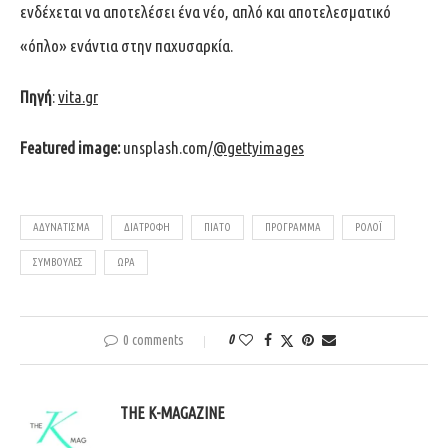
ενδέχεται να αποτελέσει ένα νέο, απλό και αποτελεσματικό
«όπλο» ενάντια στην παχυσαρκία.
Πηγή
:
vita.gr
Featured image:
unsplash.com/
@gettyimages
ΑΔΥΝΆΤΙΣΜΑ
ΔΙΑΤΡΟΦΉ
ΠΙΆΤΟ
ΠΡΌΓΡΑΜΜΑ
ΡΟΛΌΙ
ΣΥΜΒΟΥΛΈΣ
ΏΡΑ
0 comments
0
THE K-MAGAZINE