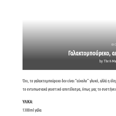
ΟΙ 
Γαλακτομπούρεκο, απ
by
The K-Ma
Όχι, το γαλακτομπούρεκο δεν είναι “εύκολο” γλυκό, αλλά η όλ
το εντυπωσιακά γευστικό αποτέλεσμα, όπως μας το συστήνει
ΥΛΙΚΑ:
1300ml γάλα