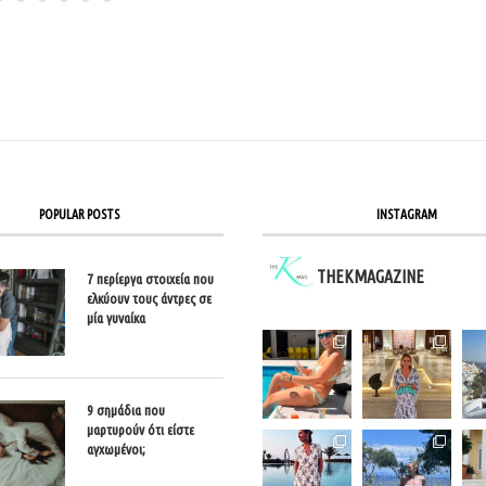
POPULAR POSTS
INSTAGRAM
THEKMAGAZINE
7 περίεργα στοιχεία που
ελκύουν τους άντρες σε
μία γυναίκα
9 σημάδια που
μαρτυρούν ότι είστε
αγχωμένοι;