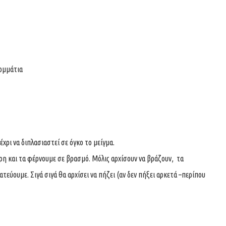
ομμάτια
ρι να διπλασιαστεί σε όγκο το μείγμα.
ρη και τα φέρνουμε σε βρασμό. Μόλις αρχίσουν να βράζουν, τα
τεύουμε. Σιγά σιγά θα αρχίσει να πήζει (αν δεν πήξει αρκετά –περίπου