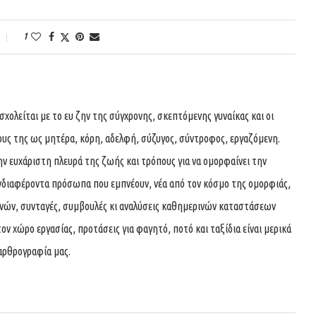
1
ολείται με το ευ ζην της σύγχρονης, σκεπτόμενης γυναίκας και οι
ους της ως μητέρα, κόρη, αδελφή, σύζυγος, σύντροφος, εργαζόμενη.
ην ευχάριστη πλευρά της ζωής και τρόπους για να ομορφαίνει την
νδιαφέροντα πρόσωπα που εμπνέουν, νέα από τον κόσμο της ομορφιάς,
χνών, συνταγές, συμβουλές κι αναλύσεις καθημερινών καταστάσεων
τον χώρο εργασίας, προτάσεις για φαγητό, ποτό και ταξίδια είναι μερικά
αρθρογραφία μας.