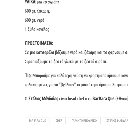
ΥΛΙΚΑ:
για το σιρόπι
600 gr. ζάχαρη,
600 gr. νερό
1 ξύλο κανέλας
ΠΡΟΕΤΟΙΜΑΣΙΑ:
Σε μια κατσαρόλα βάζουμε νερό και ζάχαρη και τα φέρνουμε σε
Σιροπιάζουμε το ζεστό γλυκό με το ζεστό σιρόπι.
Tip:
Μπορούμε για καλύτερη γεύση να χρησιμοποιήσουμε κανονι
ψιλοκομμένες για να “βγάλουν” περισσότερο άρωμα. Χρησιμο
Ο
Στέλιος Μάνδαλος
είναι head chef στο
BarBara Que
(Εθνική
BARBARA QUE
CHEF
ΓΑΛΑΚΤΟΜΠΟΎΡΕΚΟ
ΣΤΈΛΙΟΣ ΜΆΝΔΑ