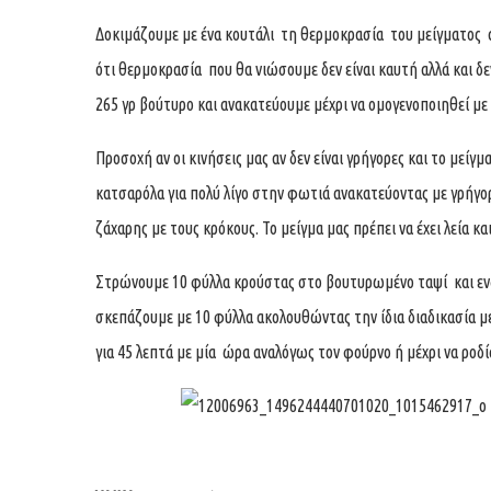
Δοκιμάζουμε με ένα κουτάλι τη θερμοκρασία του μείγματος απ
ότι θερμοκρασία που θα νιώσουμε δεν είναι καυτή αλλά και δ
265 γρ βούτυρο και ανακατεύουμε μέχρι να ομογενοποιηθεί με 
Προσοχή αν οι κινήσεις μας αν δεν είναι γρήγορες και το μείγ
κατσαρόλα για πολύ λίγο στην φωτιά ανακατεύοντας με γρήγο
ζάχαρης με τους κρόκους. Το μείγμα μας πρέπει να έχει λεία κα
Στρώνουμε 10 φύλλα κρούστας στο βουτυρωμένο ταψί και ενδ
σκεπάζουμε με 10 φύλλα ακολουθώντας την ίδια διαδικασία 
για 45 λεπτά με μία ώρα αναλόγως τον φούρνο ή μέχρι να ροδί