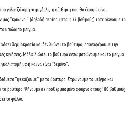
ό γάλα- ζάχαρη -σιμιγδάλι, η αίσθηση που θα έχουμε είναι
εν μας “κρυώνει” (δηλαδή περίπου στους 37 βαθμούς) τότε ρίχνουμε τα
το υπόλοιπο μείγμα.
μα χάσει θερμοκρασία και δεν λιώνει το βούτυρο, επαναφέρουμε την
ρες κινήσεις. Μόλις λιώσει το βούτυρο ενσωματώνουμε και το μείγμα
ι γυαλιστερή υφή και να είναι “δεμένο”.
ιάμεσα “ψεκάζουμε” με το βούτυρο. Στρώνουμε το μείγμα και
με το βούτυρο. Ψήνουμε σε προθερμασμένο φούρνο στους 180 βαθμούς
σει το φύλλο.