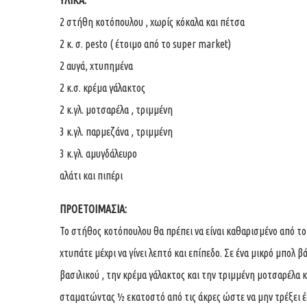
ΥΛΙΚΑ:
2 στήθη κοτόπουλου , χωρίς κόκαλα και πέτσα
2 κ. σ. pesto ( έτοιμο από το super market)
2 αυγά, χτυπημένα
2 κ.σ. κρέμα γάλακτος
2 κ.γλ. μοτσαρέλα , τριμμένη
3 κ.γλ. παρμεζάνα , τριμμένη
3 κ.γλ. αμυγδάλευρο
αλάτι και πιπέρι
ΠΡΟΕΤΟΙΜΑΣΙΑ:
Το στήθος κοτόπουλου θα πρέπει να είναι καθαρισμένο από το 
χτυπάτε μέχρι να γίνει λεπτό και επίπεδο. Σε ένα μικρό μπολ β
βασιλικού , την κρέμα γάλακτος και την τριμμένη μοτσαρέλα 
σταματώντας ½ εκατοστό από τις άκρες ώστε να μην τρέξει έ