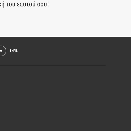
χή του εαυτού σου!
EMAIL