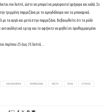
ίνεται πιο λεπτό, ώστε να μπορεί να μαγειρευτεί γρήγορα και καλά. Σε
ε την τριμμένη παρμεζάνα με το αμυγδάλευρο και τα μπαχαρικά.
 με τα αυγά και μετά στην παρμεζάνα. Βεβαιωθείτε ότι το ρολό
με αντικολλητικό spray και το αφήνετε να ψηθεί σε προθερμασμένο
νται περίπου 25 έως 35 λεπτά…
ΟΙΚΟΝΟΜΙΚΉ
ΠΑΡΜΕΖΆΝΑ
ΠΈΣΤΟ
ΡΟΛΌ
ΣΤΉΘΟΣ
0