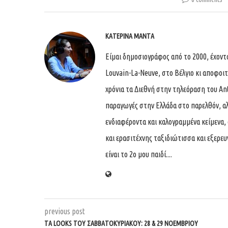
ΚΑΤΕΡΊΝΑ ΜΑΝΤΆ
Είμαι δημοσιογράφος από το 2000, έχον
Louvain-La-Neuve, στο Βέλγιο κι αποφοι
χρόνια τα Διεθνή στην τηλεόραση του An
παραγωγές στην Ελλάδα στο παρελθόν, αλ
ενδιαφέροντα και καλογραμμένα κείμενα, 
και ερασιτέχνης ταξιδιώτισσα και εξερε
είναι το 2ο μου παιδί....
previous post
ΤΑ LOOKS ΤΟΥ ΣΑΒΒΑΤΟΚΎΡΙΑΚΟΥ: 28 & 29 ΝΟΕΜΒΡΊΟΥ