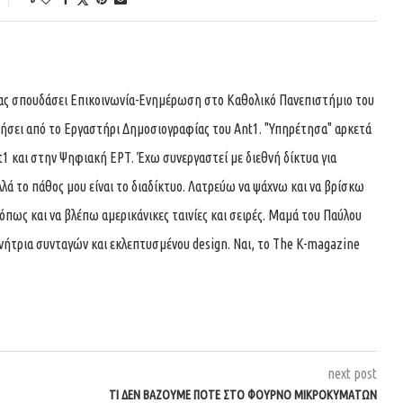
τας σπουδάσει Επικοινωνία-Ενημέρωση στο Καθολικό Πανεπιστήμιο του
τήσει από το Εργαστήρι Δημοσιογραφίας του Ant1. "Υπηρέτησα" αρκετά
t1 και στην Ψηφιακή ΕΡΤ. Έχω συνεργαστεί με διεθνή δίκτυα για
λά το πάθος μου είναι το διαδίκτυο. Λατρεύω να ψάχνω και να βρίσκω
όπως και να βλέπω αμερικάνικες ταινίες και σειρές. Μαμά του Παύλου
υνήτρια συνταγών και εκλεπτυσμένου design. Ναι, το The K-magazine
next post
ΤΙ ΔΕΝ ΒΆΖΟΥΜΕ ΠΟΤΕ ΣΤΟ ΦΟΎΡΝΟ ΜΙΚΡΟΚΥΜΆΤΩΝ