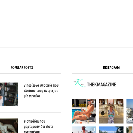
POPULAR POSTS
INSTAGRAM
THEKMAGAZINE
7 περίεργα στοιχεία που
ελκύουν τους άντρες σε
μία γυναίκα
9 σημάδια που
μαρτυρούν ότι είστε
αγχωμένοι;