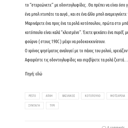
το “στερεώνετε” με οδοντογλυφίδες . Θα πρέπει να είναι όσο γ
ένα μπολ χτυπάτε τα αυγά , και σε ένα άλλο μπολ αναμειγνύετ
Μαρινάρετε ένα προς ένα τα ρολά κοτόπουλου, πρώτα στο μπόλ
κοτόπουλο είναι καλά “κλεισμένο”. Έχετε ψεκάσει ένα πυρέξ 
φούρνο ( στους 190C ) μέχρι να ροδοκοκκινίσουν.
Ο χρόνος ψησίματος αναλογεί με το πάχος του ρολού, χρειάζο
Αφαιρέστε τις οδοντογλυφίδες και σερβίρετε τα ρολά ζεστά…
Πηγή:
εδώ
PESTO
ΑΠΛΉ
ΒΑΣΙΛΙΚΌΣ
ΚΟΤΌΠΟΥΛΟ
ΜΟΤΣΑΡΈΛΑ
ΣΥΝΤΑΓΉ
ΤΥΡΊ
0 comments