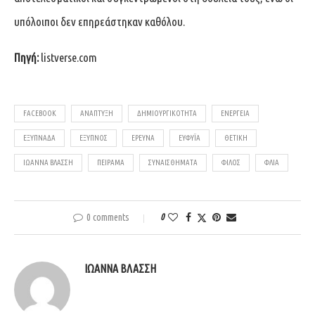
υπόλοιποι δεν επηρεάστηκαν καθόλου.
Πηγή:
listverse.com
FACEBOOK
ΑΝΆΠΤΥΞΗ
ΔΗΜΙΟΥΡΓΙΚΌΤΗΤΑ
ΕΝΈΡΓΕΙΑ
ΕΞΥΠΝΆΔΑ
ΈΞΥΠΝΟΣ
ΈΡΕΥΝΑ
ΕΥΦΥΪ́Α
ΘΕΤΙΚΉ
ΙΩΑΝΝΑ ΒΛΆΣΣΗ
ΠΕΊΡΑΜΑ
ΣΥΝΑΙΣΘΉΜΑΤΑ
ΦΊΛΟΣ
ΦΛΊΑ
0 comments
0
ΙΩΑΝΝΑ ΒΛΑΣΣΗ