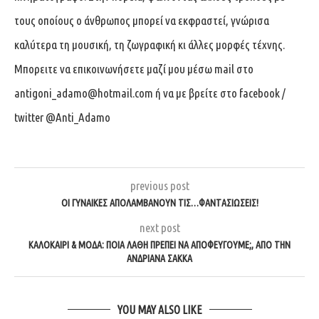
τους οποίους ο άνθρωπος μπορεί να εκφραστεί, γνώρισα
καλύτερα τη μουσική, τη ζωγραφική κι άλλες μορφές τέχνης.
Μπορειτε να επικοινωνήσετε μαζί μου μέσω mail στο
antigoni_adamo@hotmail.com
ή να με βρείτε στο facebook /
twitter @Anti_Adamo
previous post
ΟΙ ΓΥΝΑΊΚΕΣ ΑΠΟΛΑΜΒΆΝΟΥΝ ΤΙΣ…ΦΑΝΤΑΣΙΏΣΕΙΣ!
next post
ΚΑΛΟΚΑΊΡΙ & ΜΌΔΑ: ΠΟΙΑ ΛΆΘΗ ΠΡΈΠΕΙ ΝΑ ΑΠΟΦΕΎΓΟΥΜΕ;, ΑΠΌ ΤΗΝ
ΑΝΔΡΙΆΝΑ ΣΑΚΚΆ
YOU MAY ALSO LIKE