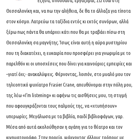
Έζησα, σπούδασα, εργάζομαι, ΖΩ εδώ στη
Θεσσαλονίκη και, να πω την αλήθεια, δε θα το άλλαζα για τίποτα
στον κόσμο. Λατρεύω τα ταξίδια εντός κι εκτός συνόρων, αλλά
ξέρω πως πάντα θα υπάρχει κάτι που θα με τραβάει πίσω στη
Θεσσαλονίκη σα μαγνήτης. Ίσως είναι αυτή η αύρα μυστηρίου
που τη διακατέχει, η ευκαιρία που προσφέρει για γνωριμία με το
παρελθόν κι οι υποσχέσεις που δίνει για καινούριες εμπειρίες και
–γιατί όχι;- ανακαλύψεις. Φέρνοντας, λοιπόν, στο μυαλό μου τον
τηλεοπτικό ψυχίατρο Frasier Crane, απευθύνομαι στην πόλη μου,
της λέω «I’m listening» κι αφήνω τις αισθήσεις μου, τη στιγμή
που αφουγκράζονται τους παλμούς της, να «χτυπήσουν»
υπερωρίες. Μεγάλωσα με τα βιβλία, παιδί βιβλιοφάγων, γαρ.
Μέσα από αυτά ακολούθησαν η αγάπη για το θέατρο και τον
κινηματογράφο. Στην πορεία, ψάχνοντας άλλους τρόπους με