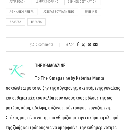
ASTIR BEACH
LUXURY SHOPPING
SUMMER DESTINATION
ΑΘΗΝΑΪΚΉ ΡΙΒΙΈΡΑ
ΑΣΤΈΡΑΣ ΒΟΥΛΙΑΓΜΈΝΗΣ
ΕΜΠΕΙΡΊΕΣ
ΘΆΛΑΣΣΑ
ΠΑΡΑΛΊΑ
0 comments
0
THE K-MAGAZINE
Tο The K-magazine by Katerina Manta
ασχολείται με το ευ ζην της σύγχρονης, σκεπτόμενης γυναίκας
και οι θεματικές του καλύπτουν όλους τους ρόλους της ως
μητέρα, κόρη, αδελφή, σύζυγος, σύντροφος, εργαζόμενη.
Στόχος μας είναι να της υπενθυμίζουμε την ευχάριστη πλευρά
της ζωής και τρόπους για να ομορφαίνει την καθημερινότητα