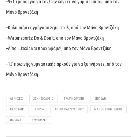
–
9+1 τρόποι για να τον/την κάνετε να γυρίσει πίσω, από τον
Μάνο Βροντζάκη
–
Κολυμπήστε γρήγορα & με στυλ, από τον Μάνο Βροντζάκη
–
Water sports: Do & Don’t, από τον Μάνο Βροντζάκη
–
Λίπο…toxic και προχωράμε!, από τον Μάνο Βροντζάκη
–
15′ πρωινής γυμναστικής αρκούν για να ξυπνήσετε, από τον
Μάνο Βροντζάκη
ΑΣΚΉΣΕΙΣ
ΑΣΚΗΣΙΟΛΌΓΙΟ
ΓΡΑΜΜΩΜΈΝΗ
ΕΠΊΠΕΔΗ
ΚΑΛΟΚΑΊΡΙ
ΚΟΙΛΙΆ
ΚΟΙΛΙΆ ΚΑΙ "ΣΥΧΏΡΙΟ"
ΜΆΝΟΣ ΒΡΟΝΤΖΆΚΗΣ
ΠΑΡΑΛΊΑ
ΣΥΜΒΟΥΛΈΣ