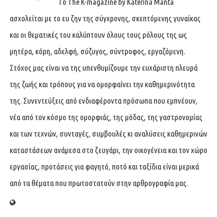
Tο The K-magazine by Katerina Manta
ασχολείται με το ευ ζην της σύγχρονης, σκεπτόμενης γυναίκας
και οι θεματικές του καλύπτουν όλους τους ρόλους της ως
μητέρα, κόρη, αδελφή, σύζυγος, σύντροφος, εργαζόμενη.
Στόχος μας είναι να της υπενθυμίζουμε την ευχάριστη πλευρά
της ζωής και τρόπους για να ομορφαίνει την καθημερινότητα
της. Συνεντεύξεις από ενδιαφέροντα πρόσωπα που εμπνέουν,
νέα από τον κόσμο της ομορφιάς, της μόδας, της γαστρονομίας
και των τεχνών, συνταγές, συμβουλές κι αναλύσεις καθημερινών
καταστάσεων ανάμεσα στο ζευγάρι, την οικογένεια και τον χώρο
εργασίας, προτάσεις για φαγητό, ποτό και ταξίδια είναι μερικά
από τα θέματα που πρωτοστατούν στην αρθρογραφία μας.