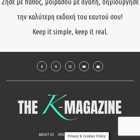
Ζήσε με πάθος, μοιράσου με αγάπη, δημιούργησε
την καλύτερη εκδοχή του εαυτού σου!
Keep it simple, keep it real.
ABOUT US
ΟΡΟΙ ΧΡΗΣΗΣ
ΕΠΙΚΟΙΝΩΝΙΑ
Privacy & Cookies Policy