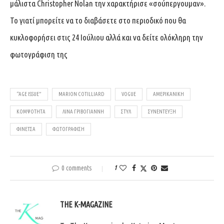
μάλιστα Christopher Nolan την χαρακτήρισε «σούπεργουμαν».
Το γιατί μπορείτε να το διαβάσετε στο περιοδικό που θα
κυκλοφορήσει στις 24 Ιούλιου αλλά και να δείτε ολόκληρη την
φωτογράφιση της
“AGE ISSUE”
MARION COTILLIARD
VOGUE
ΑΜΕΡΙΚΑΝΙΚΉ
ΚΟΜΨΌΤΗΤΑ
ΛΙΝΑ ΓΡΙΒΟΓΙΆΝΝΗ
ΣΤΥΛ
ΣΥΝΈΝΤΕΥΞΗ
ΦΙΝΈΤΣΑ
ΦΩΤΟΓΡΑΦΙΣΗ
0 comments
1
THE K-MAGAZINE