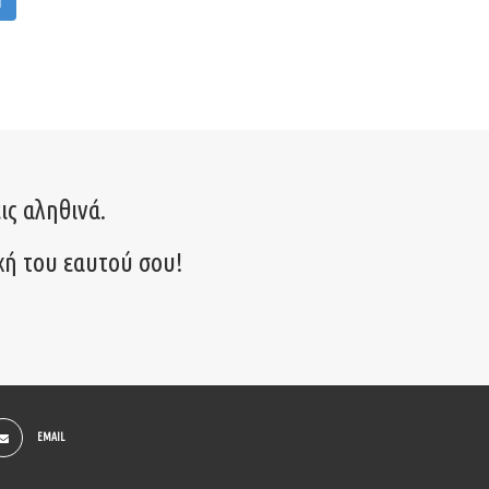
M
ις αληθινά.
χή του εαυτού σου!
EMAIL