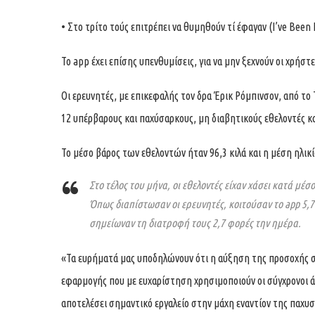
• Στο τρίτο τούς επιτρέπει να θυμηθούν τί έφαγαν (I’ve Bee
Το app έχει επίσης υπενθυμίσεις, για να μην ξεχνούν οι χρήσ
Οι ερευνητές, με επικεφαλής τον δρα Έρικ Ρόμπινσον, από 
12 υπέρβαρους και παχύσαρκους, μη διαβητικούς εθελοντές κα
Το μέσο βάρος των εθελοντών ήταν 96,3 κιλά και η μέση ηλικί
Στο τέλος του μήνα, οι εθελοντές είχαν χάσει κατά μέσ
Όπως διαπίστωσαν οι ερευνητές, κοιτούσαν το app 5,
σημείωναν τη διατροφή τους 2,7 φορές την ημέρα.
«Τα ευρήματά μας υποδηλώνουν ότι η αύξηση της προσοχής 
εφαρμογής που με ευχαρίστηση χρησιμοποιούν οι σύγχρονοι ά
αποτελέσει σημαντικό εργαλείο στην μάχη εναντίον της παχυ