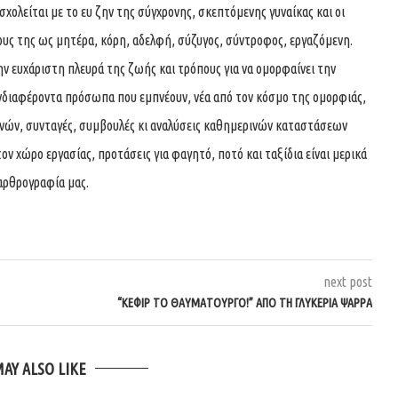
ολείται με το ευ ζην της σύγχρονης, σκεπτόμενης γυναίκας και οι
ους της ως μητέρα, κόρη, αδελφή, σύζυγος, σύντροφος, εργαζόμενη.
ην ευχάριστη πλευρά της ζωής και τρόπους για να ομορφαίνει την
νδιαφέροντα πρόσωπα που εμπνέουν, νέα από τον κόσμο της ομορφιάς,
χνών, συνταγές, συμβουλές κι αναλύσεις καθημερινών καταστάσεων
τον χώρο εργασίας, προτάσεις για φαγητό, ποτό και ταξίδια είναι μερικά
αρθρογραφία μας.
next post
“ΚΕΦΊΡ ΤΟ ΘΑΥΜΑΤΟΥΡΓΌ!” ΑΠΌ ΤΗ ΓΛΥΚΕΡΊΑ ΨΑΡΡΆ
MAY ALSO LIKE