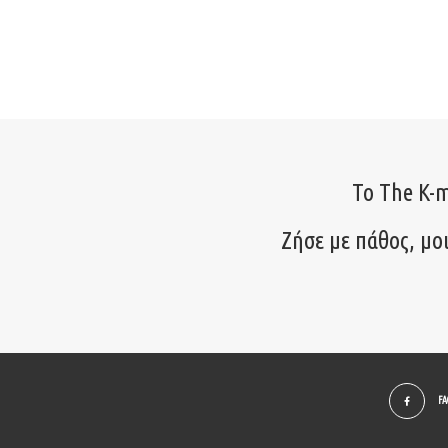
Το The K-m
Ζήσε με πάθος, μο
F