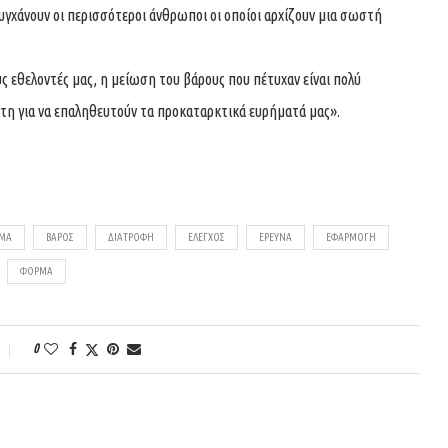
τυγχάνουν οι περισσότεροι άνθρωποι οι οποίοι αρχίζουν μια σωστή
 εθελοντές μας, η μείωση του βάρους που πέτυχαν είναι πολύ
έτη για να επαληθευτούν τα προκαταρκτικά ευρήματά μας».
ΣΜΑ
ΒΆΡΟΣ
ΔΙΑΤΡΟΦΉ
ΈΛΕΓΧΟΣ
ΈΡΕΥΝΑ
ΕΦΑΡΜΟΓΉ
ΦΌΡΜΑ
0