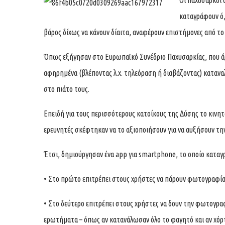
Οι παχύσαρκοι 
καταγράφουν ό,
βάρος δίχως να κάνουν δίαιτα, αναφέρουν επιστήμονες από το
Όπως εξήγησαν στο Ευρωπαϊκό Συνέδριο Παχυσαρκίας, που άρ
αφηρημένα (βλέποντας λ.χ. τηλεόραση ή διαβάζοντας) καταν
στο πιάτο τους.
Επειδή για τους περισσότερους κατοίκους της Δύσης το κινητό
ερευνητές σκέφτηκαν να το αξιοποιήσουν για να αυξήσουν τη
Έτσι, δημιούργησαν ένα app για smartphone, το οποίο κατα
• Στο πρώτο επιτρέπει στους χρήστες να πάρουν φωτογραφία 
• Στο δεύτερο επιτρέπει στους χρήστες να δουν την φωτογραφ
ερωτήματα – όπως αν κατανάλωσαν όλο το φαγητό και αν χόρ