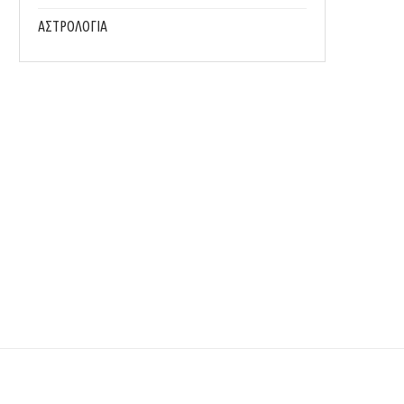
ΑΣΤΡΟΛΟΓΙΑ
ΤΑ ΚΑΛΎΤΕΡΑ ΠΑΣΧΑΛΙΝΆ ΔΏΡΑ ΘΑ ΤΑ ΒΡΟΎΜΕ
ΙΔΈΕΣ ΓΙΑ ΠΡΩΤΟΧΡΟΝΙΆΤΙΚΑ ΔΏΡΑ ΤΕ
ΜΌΝΟ...
ΣΤΙΓΜΉΣ ΜΕ ΣΤΙΛ
28/03/2026
29/12/2025