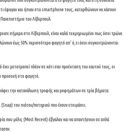
άνθρωποι που συγκεντρώνονται στο φαγητό τους και στη συνέχεια
τι έφαγαν και ήπιαν στο smartphone τους, κατορθώνουν να χάσουν
 Πανεπιστήμιο του Λίβερπουλ.
χισε σήμερα στο Λίβερπουλ, είναι καλά τεκμηριωμένο πως όσοι τρώνε
αλώνουν έως 50% περισσότερο φαγητό απ’ ό,τι όσοι συγκεντρώνονται
 έχει μετατραπεί πλέον σε κάτι σαν προέκταση του εαυτού τους, οι
ν προσοχή στο φαγητό.
γράφει την κατανάλωση τροφής και ροφημάτων σε τρία βήματα:
(Snap) του πιάτου/ποτηριού που έχουν ετοιμάσει.
ία που μόλις (Most Recent) έβγαλαν και να απαντήσουν σε απλά
τασαν.