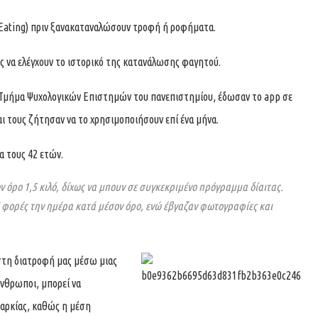
n Eating) πριν ξανακαταναλώσουν τροφή ή ροφήματα.
τες να ελέγχουν το ιστορικό της κατανάλωσης φαγητού.
το Τμήμα Ψυχολογικών Επιστημών του πανεπιστημίου, έδωσαν το app σε
ι τους ζήτησαν να το χρησιμοποιήσουν επί ένα μήνα.
α τους 42 ετών.
ον όρο 1,5 κιλό, δίχως να μπουν σε συγκεκριμένο πρόγραμμα δίαιτας.
7 φορές την ημέρα κατά μέσον όρο, ενώ έβγαζαν φωτογραφίες και
στη διατροφή μας μέσω μιας
νθρωποι, μπορεί να
σαρκίας, καθώς η μέση