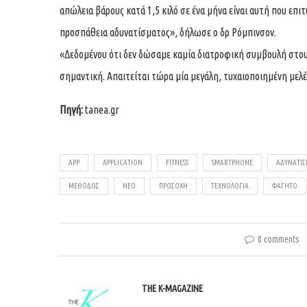
απώλεια βάρους κατά 1,5 κιλό σε ένα μήνα είναι αυτή που επι
προσπάθεια αδυνατίσματος», δήλωσε ο δρ Ρόμπινσον.
«Δεδομένου ότι δεν δώσαμε καμία διατροφική συμβουλή στους
σημαντική. Απαιτείται τώρα μία μεγάλη, τυχαιοποιημένη μελ
Πηγή:
tanea.gr
APP
APPLICATION
FITNESS
SMARTPHONE
ΑΔΥΝΆΤΙ
ΜΈΘΟΔΟΣ
ΝΈΟ
ΠΡΟΣΟΧΉ
ΤΕΧΝΟΛΟΓΊΑ
ΦΑΓΗΤΌ
0 comments
THE K-MAGAZINE