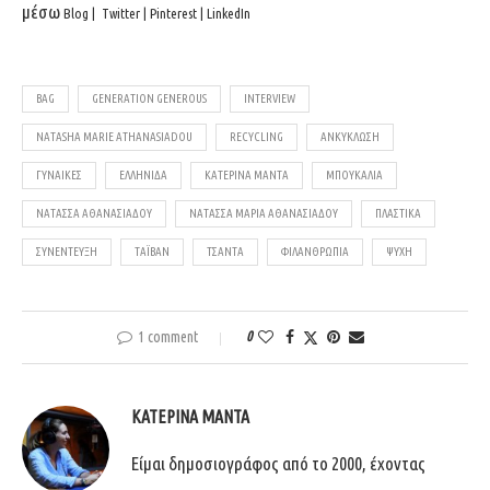
μέσω
Blog
|
Twitter
|
Pinterest
|
LinkedIn
BAG
GENERATION GENEROUS
INTERVIEW
NATASHA MARIE ATHANASIADOU
RECYCLING
ΑΝΚΎΚΛΩΣΗ
ΓΥΝΑΊΚΕΣ
ΕΛΛΗΝΊΔΑ
ΚΑΤΕΡΊΝΑ ΜΑΝΤΆ
ΜΠΟΥΚΆΛΙΑ
ΝΑΤΆΣΣΑ ΑΘΑΝΑΣΙΆΔΟΥ
ΝΑΤΆΣΣΑ ΜΑΡΊΑ ΑΘΑΝΑΣΙΆΔΟΥ
ΠΛΑΣΤΙΚΆ
ΣΥΝΈΝΤΕΥΞΗ
ΤΑΪΒΑΝ
ΤΣΆΝΤΑ
ΦΙΛΑΝΘΡΩΠΊΑ
ΨΥΧΉ
1 comment
0
ΚΑΤΕΡΊΝΑ ΜΑΝΤΆ
Είμαι δημοσιογράφος από το 2000, έχοντας