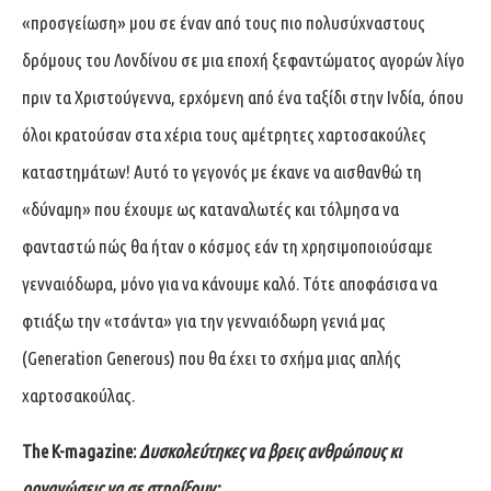
«προσγείωση» μου σε έναν από τους πιο πολυσύχναστους
δρόμους του Λονδίνου σε μια εποχή ξεφαντώματος αγορών λίγο
πριν τα Χριστούγεννα, ερχόμενη από ένα ταξίδι στην Ινδία, όπου
όλοι κρατούσαν στα χέρια τους αμέτρητες χαρτοσακούλες
καταστημάτων! Αυτό το γεγονός με έκανε να αισθανθώ τη
«δύναμη» που έχουμε ως καταναλωτές και τόλμησα να
φανταστώ πώς θα ήταν ο κόσμος εάν τη χρησιμοποιούσαμε
γενναιόδωρα, μόνο για να κάνουμε καλό. Τότε αποφάσισα να
φτιάξω την «τσάντα» για την γενναιόδωρη γενιά μας
(Generation Generous) που θα έχει το σχήμα μιας απλής
χαρτοσακούλας.
The
K
-magazine
:
Δυσκολεύτηκες να βρεις ανθρώπους κι
οργανώσεις να σε στηρίξουν;