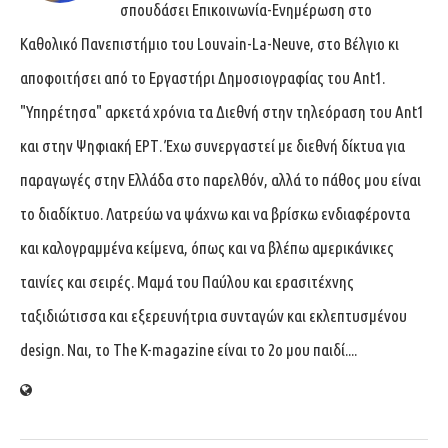
σπουδάσει Επικοινωνία-Ενημέρωση στο
Καθολικό Πανεπιστήμιο του Louvain-La-Neuve, στο Βέλγιο κι
αποφοιτήσει από το Εργαστήρι Δημοσιογραφίας του Ant1.
"Υπηρέτησα" αρκετά χρόνια τα Διεθνή στην τηλεόραση του Ant1
και στην Ψηφιακή ΕΡΤ. Έχω συνεργαστεί με διεθνή δίκτυα για
παραγωγές στην Ελλάδα στο παρελθόν, αλλά το πάθος μου είναι
το διαδίκτυο. Λατρεύω να ψάχνω και να βρίσκω ενδιαφέροντα
και καλογραμμένα κείμενα, όπως και να βλέπω αμερικάνικες
ταινίες και σειρές. Μαμά του Παύλου και ερασιτέχνης
ταξιδιώτισσα και εξερευνήτρια συνταγών και εκλεπτυσμένου
design. Ναι, το The K-magazine είναι το 2ο μου παιδί....