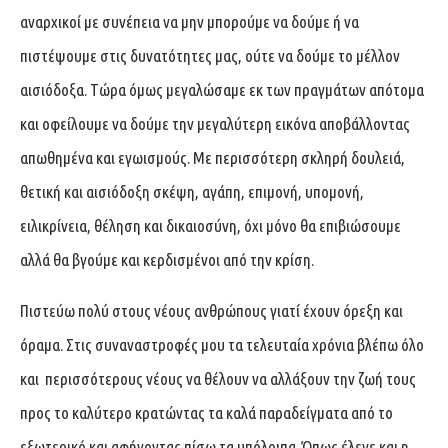
αναρχικοί με συνέπεια να μην μπορούμε να δούμε ή να
πιστέψουμε στις δυνατότητες μας, ούτε να δούμε το μέλλον
αισιόδοξα. Τώρα όμως μεγαλώσαμε εκ των πραγμάτων απότομα
και οφείλουμε να δούμε την μεγαλύτερη εικόνα αποβάλλοντας
απωθημένα και εγωισμούς. Με περισσότερη σκληρή δουλειά,
θετική και αισιόδοξη σκέψη, αγάπη, επιμονή, υπομονή,
ειλικρίνεια, θέληση και δικαιοσύνη, όχι μόνο θα επιβιώσουμε
αλλά θα βγούμε και κερδισμένοι από την κρίση.
Πιστεύω πολύ στους νέους ανθρώπους γιατί έχουν όρεξη και
όραμα. Στις συναναστροφές μου τα τελευταία χρόνια βλέπω όλο
και περισσότερους νέους να θέλουν να αλλάξουν την ζωή τους
προς το καλύτερο κρατώντας τα καλά παραδείγματα από το
εξωτερικό και αφήνοντας πίσω τα υπόλοιπα. Όπως έλεγε και η