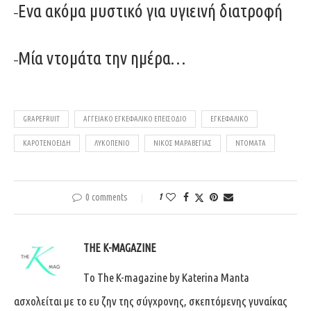
Ενα ακόμα μυστικό για υγιεινή διατροφή
–
Μία ντομάτα την ημέρα…
–
GRAPEFRUIT
ΑΓΓΕΙΑΚΌ ΕΓΚΕΦΑΛΙΚΌ ΕΠΕΙΣΌΔΙΟ
ΕΓΚΕΦΑΛΙΚΌ
ΚΑΡΟΤΕΝΟΕΙΔΉ
ΛΥΚΟΠΈΝΙΟ
ΝΊΚΟΣ ΜΑΡΑΒΈΓΙΑΣ
ΝΤΟΜΆΤΑ
0 comments
1
THE K-MAGAZINE
Tο The K-magazine by Katerina Manta
ασχολείται με το ευ ζην της σύγχρονης, σκεπτόμενης γυναίκας