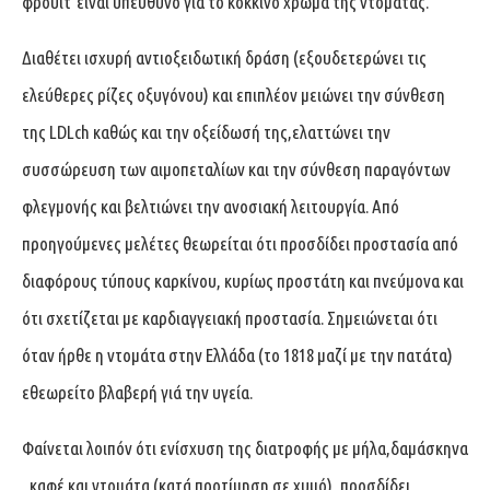
φρούιτ΄είναι υπεύθυνο για το κόκκινο χρώμα της ντομάτας.
Διαθέτει ισχυρή αντιοξειδωτική δράση (εξουδετερώνει τις
ελεύθερες ρίζες οξυγόνου) και επιπλέον μειώνει την σύνθεση
της LDLch καθώς και την οξείδωσή της,ελαττώνει την
συσσώρευση των αιμοπεταλίων και την σύνθεση παραγόντων
φλεγμονής και βελτιώνει την ανοσιακή λειτουργία. Από
προηγούμενες μελέτες θεωρείται ότι προσδίδει προστασία από
διαφόρους τύπους καρκίνου, κυρίως προστάτη και πνεύμονα και
ότι σχετίζεται με καρδιαγγειακή προστασία. Σημειώνεται ότι
όταν ήρθε η ντομάτα στην Ελλάδα (το 1818 μαζί με την πατάτα)
εθεωρείτο βλαβερή γιά την υγεία.
Φαίνεται λοιπόν ότι ενίσχυση της διατροφής με μήλα,δαμάσκηνα
, καφέ και ντομάτα (κατά προτίμηση σε χυμό), προσδίδει