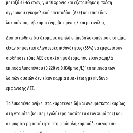
μεταξύ 45-65 ετών, για 10 χρόνια και εξετάσθηκε η σχέση
αγγειακού εγκεφαλικού επεισοδίου (ΑΕΕ) και επιπέδων
λυκοπένιου, α/β καροτένης,βιταμίνης Ε και ρετινόλης.
Διαπιστώθηκε ότι άτομα με υψηλά επίπεδα λυκοπένιου στο αίμα
είχαν σημαντικά ολιγότερες πιθανότητες (55%) να εμφανίσουν
οιοδήποτε τύπο ΑΕΕ σε σχέση με άτομα που είχαν χαμηλά
επίπεδα λυκοπένιου (0,220 vs 0,030μmol/L)‘ τα επίπεδα των
λοιπών ουσιών δεν είχαν καμμία συσχέτιση με κίνδυνο
εμφάνισης ΑΕΕ.
Το λυκοπένιο ανήκει στα καροτενοειδή και ανευρίσκεται κυρίως
στη ντομάτα (και σε μεγαλύτερη ποσότητα στον χυμό της) και
σε μικρότερη ποσότητα στη φράουλα,καρπούζι και γκρέιπ-