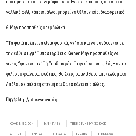
προτιμήσεις του συντρόφου σου. Ενώ σε κάποιους αρέσει το
γαλλικό φιλί, κάποιοι άλλοι μπορεί να θέλουν κάτι διαφορετικό.
6. Μην προσπαθείς υπερβολικά
“Τα φιλιά πρέπει να είναι φυσικά, γνήσια και να συνδέονται με
την κάθε στιγμή” υποστηρίζει ο Kerner. Μην προσπαθείς να
γίνεις “φανταστική” ή “παθιασμένη” την ώρα που φιλάς – αν το
φιλί σου φαίνεται ψεύτικο, θα έχεις τα αντίθετα αποτελέσματα.
Απόλαυσε απλά τη στιγμή και θα το κάνει κι ο άλλος.
Πηγή:
http://ptoxevmenoi.gr
GOODINBED.COM
IAN KERNER
THE BIG FUN SEXY SEX BOOK
ΑΓΓΙΓΜΑ
ΆΝΔΡΑΣ
ΑΞΕΧΑΣΤΑ
ΓΥΝΑΊΚΑ
ΕΓΚΈΦΑΛΟΣ