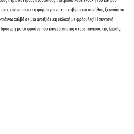
για τους περισσότερους ανθρώπους! Λατρεύω κάθε εκδοχή του και μου
 ούτε κάν να πάρει τη φόρμα για να το σερβίρω και συνήθως ξεκινάω να
τιάχνω χαλβά σε μια ανοιξιάτικη εκδοχή με φράουλες! Η συνταγή
 δροσερή με το φρούτο που κάνει trending στους πάγκους της λαϊκής.