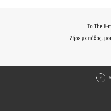
Το The K-m
Ζήσε με πάθος, μο
F