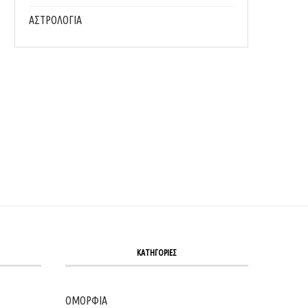
ΑΣΤΡΟΛΟΓΙΑ
ΠΑΣΧΑΛΙΝΆ ΣΜΥΡΝΈΙΚΑ ΚΟΥΛΟΥΡΆΚΙΑ
ΕΎΚΟΛΗ ΠΑΝΤΖΑΡΟΣΑΛΆΤΑ ΜΕ ΞΙΝΌ
(FOODURISMO.COM)
ΚΑΡΎΔΙΑ (FOODURISMO.COM
07/04/2026
30/03/2026
ΚΑΤΗΓΟΡΙΕΣ
ΟΜΟΡΦΙΑ