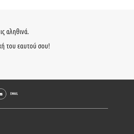
ις αληθινά.
χή του εαυτού σου!
EMAIL