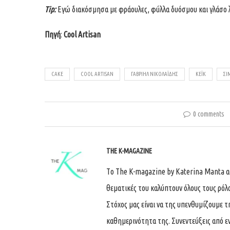
Tip:
Εγώ διακόσμησα με φράουλες, φύλλα δυόσμου και γλάσο 
Πηγή
:
Cool Artisan
CAKE
COOL ARTISAN
ΓΑΒΡΙΉΛ ΝΙΚΟΛΑΪΔΗΣ
ΚΕΪΚ
ΣΙ
0 comments
THE K-MAGAZINE
Tο The K-magazine by Katerina Manta ασχ
θεματικές του καλύπτουν όλους τους ρόλ
Στόχος μας είναι να της υπενθυμίζουμε τ
καθημερινότητα της. Συνεντεύξεις από ε