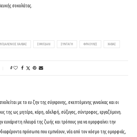
λευκής σοκολάτας.
ΜΙΓΔΑΛΈΝΙΟΣ ΧΑΛΒΆΣ
ΣΙΜΙΓΔΆΛΙ
ΣΥΝΤΑΓΉ
ΦΡΆΟΥΛΕΣ
ΧΑΒΆΣ
0
ολείται με το ευ ζην της σύγχρονης, σκεπτόμενης γυναίκας και οι
ους της ως μητέρα, κόρη, αδελφή, σύζυγος, σύντροφος, εργαζόμενη.
ην ευχάριστη πλευρά της ζωής και τρόπους για να ομορφαίνει την
νδιαφέροντα πρόσωπα που εμπνέουν, νέα από τον κόσμο της ομορφιάς,