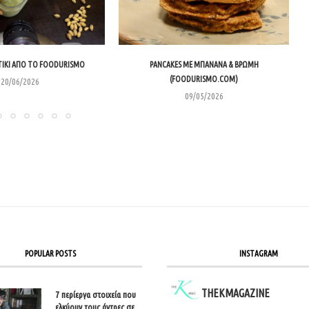
ΊΚΙ ΑΠΌ ΤΟ FOODURISMO
PANCAKES ΜΕ ΜΠΑΝΆΝΑ & ΒΡΏΜΗ
(FOODURISMO.COM)
20/06/2026
09/05/2026
POPULAR POSTS
INSTAGRAM
THEKMAGAZINE
7 περίεργα στοιχεία που
ελκύουν τους άντρες σε