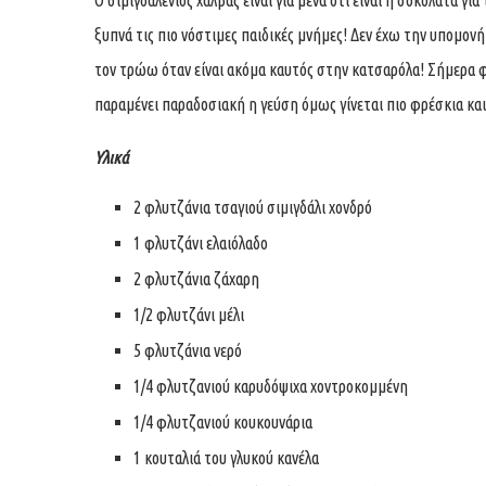
Ο σιμιγδαλένιος χαλβάς είναι για μένα ότι είναι η σοκολάτα 
ξυπνά τις πιο νόστιμες παιδικές μνήμες! Δεν έχω την υπομονή
τον τρώω όταν είναι ακόμα καυτός στην κατσαρόλα! Σήμερα φ
παραμένει παραδοσιακή η γεύση όμως γίνεται πιο φρέσκια και
Υλικά
2 φλυτζάνια τσαγιού σιμιγδάλι χονδρό
1 φλυτζάνι ελαιόλαδο
2 φλυτζάνια ζάχαρη
1/2 φλυτζάνι μέλι
5 φλυτζάνια νερό
1/4 φλυτζανιού καρυδόψιχα χοντροκομμένη
1/4 φλυτζανιού κουκουνάρια
1 κουταλιά του γλυκού κανέλα