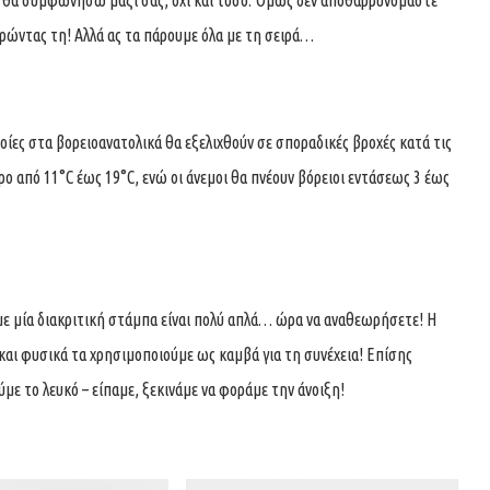
αι, θα συμφωνήσω μαζί σας, όχι και τόσο. Όμως δεν αποθαρρυνόμαστε
ρώντας τη! Αλλά ας τα πάρουμε όλα με τη σειρά…
 στα βορειοανατολικά θα εξελιχθούν σε σποραδικές βροχές κατά τις
ο από 11°C έως 19°C, ενώ οι άνεμοι θα πνέουν βόρειοι εντάσεως 3 έως
 μία διακριτική στάμπα είναι πολύ απλά… ώρα να αναθεωρήσετε! Η
και φυσικά τα χρησιμοποιούμε ως καμβά για τη συνέχεια! Επίσης
ύμε το λευκό – είπαμε, ξεκινάμε να φοράμε την άνοιξη!