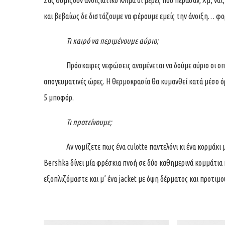
Σας θυμίζουν ανοιξιάτικο κλίμα οι μέρες που πέρασαν; Χμ, ν
και βεβαίως δε διστάζουμε να φέρουμε εμείς την άνοιξη… φο
Τι καιρό να περιμένουμε αύριο;
Πρόσκαιρες νεφώσεις αναμένεται να δούμε αύριο οι οποίες
απογευματινές ώρες. Η θερμοκρασία θα κυμανθεί κατά μέσο όρ
5 μποφόρ.
Τι προτείνουμε;
Αν νομίζετε πως ένα culotte παντελόνι κι ένα κορμάκι με
Bershka
δίνει μία φρέσκια πνοή σε δύο καθημερινά κομμάτια 
εξοπλιζόμαστε και μ’ ένα jacket με όψη δέρματος και προτιμο