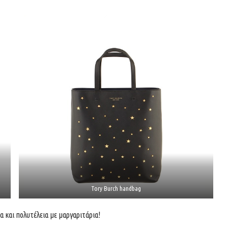
Tory Burch handbag
α και πολυτέλεια με μαργαριτάρια!