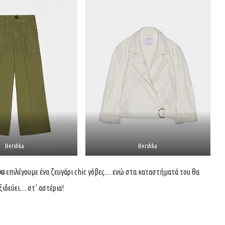
Bershka
Bershka
ou
επιλέγουμε ένα ζευγάρι chic γόβες… ενώ στα καταστήματά του θα
ξιδεύει… στ’ αστέρια!