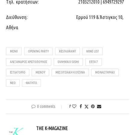
Tηλ. κρατήσεων: 2103212010 | 6949729297
Διεύθυνση: Ερμού 119 & Άστιγκος 10,
Αθήνα
MENU
OPENING PARTY
RESTAURANT
WINE LIST
ΑΛΈΞΑΝΔΡΟΣ ΧΡΙΣΤΌΠΟΥΛΟΣ
ΕΛΛΗΝΙΚΌ SUSHI
ΕΠΤΆ 7
ΕΣΤΙΑΤΌΡΙΟ
ΜΕΝΟΎ
ΜΕΣΟΓΕΙΑΚΉ ΚΟΥΖΊΝΑ
ΜΟΝΑΣΤΗΡΆΚΙ
ΝΈΟ
ΦΑΓΗΤΌ
0 comments
1
THE K-MAGAZINE