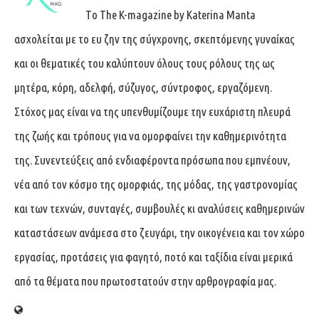
Tο The K-magazine by Katerina Manta
ασχολείται με το ευ ζην της σύγχρονης, σκεπτόμενης γυναίκας
και οι θεματικές του καλύπτουν όλους τους ρόλους της ως
μητέρα, κόρη, αδελφή, σύζυγος, σύντροφος, εργαζόμενη.
Στόχος μας είναι να της υπενθυμίζουμε την ευχάριστη πλευρά
της ζωής και τρόπους για να ομορφαίνει την καθημερινότητα
της. Συνεντεύξεις από ενδιαφέροντα πρόσωπα που εμπνέουν,
νέα από τον κόσμο της ομορφιάς, της μόδας, της γαστρονομίας
και των τεχνών, συνταγές, συμβουλές κι αναλύσεις καθημερινών
καταστάσεων ανάμεσα στο ζευγάρι, την οικογένεια και τον χώρο
εργασίας, προτάσεις για φαγητό, ποτό και ταξίδια είναι μερικά
από τα θέματα που πρωτοστατούν στην αρθρογραφία μας.