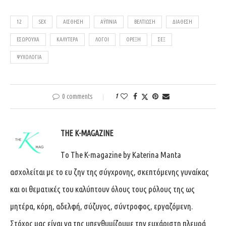
12
SEX
ΑΊΣΘΗΣΗ
ΑΫΠΝΊΑ
ΒΕΛΤΊΩΣΗ
ΔΙΆΘΕΣΗ
ΕΣΏΡΟΥΧΑ
ΚΑΛΎΤΕΡΑ
ΛΌΓΟΙ
ΌΡΕΞΗ
ΣΕΞ
ΨΥΧΟΛΟΓΊΑ
0 comments
1
THE K-MAGAZINE
Tο The K-magazine by Katerina Manta
ασχολείται με το ευ ζην της σύγχρονης, σκεπτόμενης γυναίκας
και οι θεματικές του καλύπτουν όλους τους ρόλους της ως
μητέρα, κόρη, αδελφή, σύζυγος, σύντροφος, εργαζόμενη.
Στόχος μας είναι να της υπενθυμίζουμε την ευχάριστη πλευρά