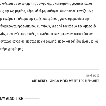
ολείται με το ευ ζην της σύγχρονης, σκεπτόμενης γυναίκας και οι
ους της ως μητέρα, κόρη, αδελφή, σύζυγος, σύντροφος, εργαζόμενη.
ην ευχάριστη πλευρά της ζωής και τρόπους για να ομορφαίνει την
νδιαφέροντα πρόσωπα που εμπνέουν, νέα από τον κόσμο της ομορφιάς,
χνών, συνταγές, συμβουλές κι αναλύσεις καθημερινών καταστάσεων
τον χώρο εργασίας, προτάσεις για φαγητό, ποτό και ταξίδια είναι μερικά
αρθρογραφία μας.
next post
OUR DISNEY+ SUNDAY PIC(K): WATER FOR ELEPHANTS
MAY ALSO LIKE