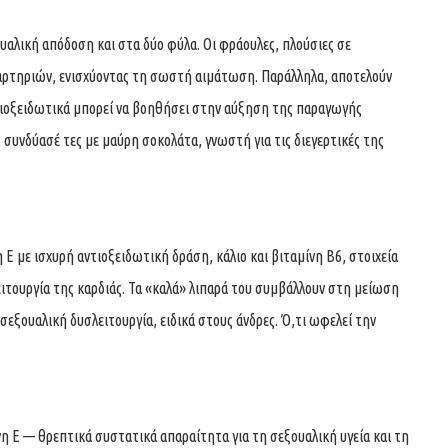
ουαλική απόδοση και στα δύο φύλα. Οι φράουλες, πλούσιες σε
 αρτηριών, ενισχύοντας τη σωστή αιμάτωση. Παράλληλα, αποτελούν
ντιοξειδωτικά μπορεί να βοηθήσει στην αύξηση της παραγωγής
, συνδύασέ τες με μαύρη σοκολάτα, γνωστή για τις διεγερτικές της
 Ε με ισχυρή αντιοξειδωτική δράση, κάλιο και βιταμίνη Β6, στοιχεία
ειτουργία της καρδιάς. Τα «καλά» λιπαρά του συμβάλλουν στη μείωση
 σεξουαλική δυσλειτουργία, ειδικά στους άνδρες. Ό,τι ωφελεί την
νη Ε — θρεπτικά συστατικά απαραίτητα για τη σεξουαλική υγεία και τη