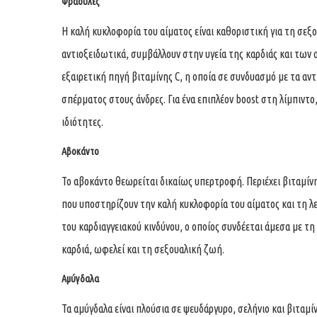
Φράουλες
Η καλή κυκλοφορία του αίματος είναι καθοριστική για τη σεξ
αντιοξειδωτικά, συμβάλλουν στην υγεία της καρδιάς και των
εξαιρετική πηγή βιταμίνης C, η οποία σε συνδυασμό με τα α
σπέρματος στους άνδρες. Για ένα επιπλέον boost στη λίμπιντο
ιδιότητες.
Αβοκάντο
Το αβοκάντο θεωρείται δικαίως υπερτροφή. Περιέχει βιταμίνη
που υποστηρίζουν την καλή κυκλοφορία του αίματος και τη λ
του καρδιαγγειακού κινδύνου, ο οποίος συνδέεται άμεσα με τη
καρδιά, ωφελεί και τη σεξουαλική ζωή.
Αμύγδαλα
Τα αμύγδαλα είναι πλούσια σε ψευδάργυρο, σελήνιο και βιταμί