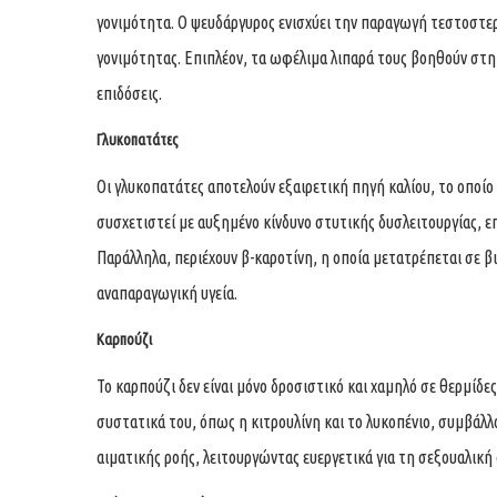
γονιμότητα. Ο ψευδάργυρος ενισχύει την παραγωγή τεστοστερό
γονιμότητας. Επιπλέον, τα ωφέλιμα λιπαρά τους βοηθούν στ
επιδόσεις.
Γλυκοπατάτες
Οι γλυκοπατάτες αποτελούν εξαιρετική πηγή καλίου, το οποί
συσχετιστεί με αυξημένο κίνδυνο στυτικής δυσλειτουργίας, 
Παράλληλα, περιέχουν β-καροτίνη, η οποία μετατρέπεται σε β
αναπαραγωγική υγεία.
Καρπούζι
Το καρπούζι δεν είναι μόνο δροσιστικό και χαμηλό σε θερμίδες,
συστατικά του, όπως η κιτρουλίνη και το λυκοπένιο, συμβά
αιματικής ροής, λειτουργώντας ευεργετικά για τη σεξουαλική