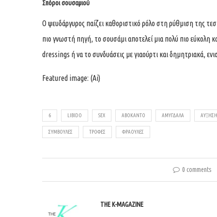
Σπόροι σουσαμιού
Ο ψευδάργυρος παίζει καθοριστικό ρόλο στη ρύθμιση της τεστ
πιο γνωστή πηγή, το σουσάμι αποτελεί μια πολύ πιο εύκολη κ
dressings ή να το συνδυάσεις με γιαούρτι και δημητριακά, εν
Featured image: (Ai)
6
LIBIDO
SEX
ΑΒΟΚΆΝΤΟ
ΑΜΎΓΔΑΛΑ
ΑΎΞΗΣ
ΣΥΜΒΟΥΛΈΣ
ΤΡΟΦΈΣ
ΦΡΆΟΥΛΕΣ
0 comments
THE K-MAGAZINE