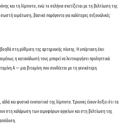
νης και τη λίμπιντο, ενώ το σελήνιο σχετίζεται με τη βελτίωση της
η σωστή αιμάτωση, βασικό παράγοντα για καλύτερες σεξουαλικές
ο βοηθά στη ρύθμιση της αρτηριακής πίεσης. Η υπέρταση έχει
επομένως η κατανάλωσή τους μπορεί να λειτουργήσει προληπτικά.
ιταμίνη Α — μια βιταμίνη που συνδέεται με τη γενικότερη
 αλλά και φυσικό ενισχυτικό της λίμπιντο. Έρευνες έχουν δείξει ότι τα
λλουν στη χαλάρωση των αιμοφόρων αγγείων και στη βελτίωση της
 απόδοση.