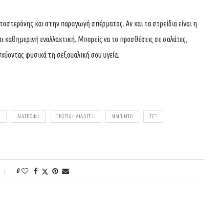
οστερόνης και στην παραγωγή σπέρματος. Αν και τα στρείδια είναι η
αι καθημερινή εναλλακτική. Μπορείς να το προσθέσεις σε σαλάτες,
ισχύοντας φυσικά τη σεξουαλική σου υγεία.
Η
ΔΙΑΤΡΟΦΉ
ΕΡΩΤΙΚΉ ΔΙΆΘΕΣΗ
ΛΊΜΠΙΝΤΟ
ΣΕΞ
0