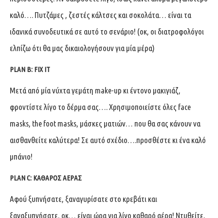
καλό…. Πυτζάμες , ζεστές κάλτσες και σοκολάτα… είναι τα
ιδανικά συνοδευτικά σε αυτό το σενάριο! (οκ, οι διατροφολόγοι
ελπίζω ότι θα μας δικαιολογήσουν για μία μέρα)
PLAN B: FIX IT
Μετά από μία νύχτα γεμάτη make-up κι έντονο μακιγιάζ,
φροντίστε λίγο το δέρμα σας…. Χρησιμοποιείστε όλες face
masks, the foot masks, μάσκες ματιών… που θα σας κάνουν να
αισθανθείτε καλύτερα! Σε αυτό σχέδιο….προσθέστε κι ένα καλό
μπάνιο!
P
LAN C: ΚΑΘΑΡΟΣ ΑΕΡΑΣ
Αφού ξυπνήσατε, ξαναγυρίσατε στο κρεβάτι και
ξαναξυπνήσατε, οκ… είναι ώρα για λίγο καθαρό αέρα! Ντυθείτε,