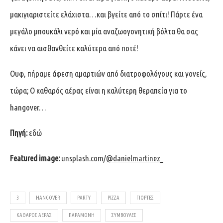
μακιγιαριστείτε ελάχιστα…και βγείτε από το σπίτι! Πάρτε ένα
μεγάλο μπουκάλι νερό και μία αναζωογονητική βόλτα θα σας
κάνει να αισθανθείτε καλύτερα από ποτέ!
Ουφ, πήραμε άφεση αμαρτιών από διατροφολόγους και γονείς,
τώρα; Ο καθαρός αέρας είναι η καλύτερη θεραπεία για το
hangover…
Πηγή:
εδώ
Featured image:
unsplash.com/
@danielmartinez_
3
HANGOVER
PARTY
PIZZA
ΓΙΟΡΤΈΣ
ΚΑΘΑΡΌΣ ΑΈΡΑΣ
ΠΑΡΑΜΟΝΉ
ΣΥΜΒΟΥΛΈΣ