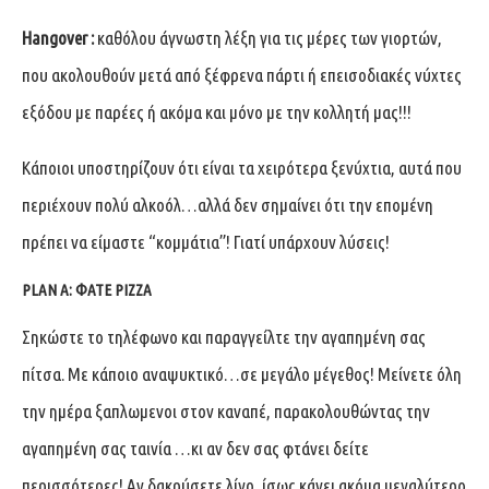
Hangover :
καθόλου άγνωστη λέξη για τις μέρες των γιορτών,
που ακολουθούν μετά από ξέφρενα πάρτι ή επεισοδιακές νύχτες
εξόδου με παρέες ή ακόμα και μόνο με την κολλητή μας!!!
Κάποιοι υποστηρίζουν ότι είναι τα χειρότερα ξενύχτια, αυτά που
περιέχουν πολύ αλκοόλ…αλλά δεν σημαίνει ότι την επομένη
πρέπει να είμαστε “κομμάτια”! Γιατί υπάρχουν λύσεις!
PLAN A: ΦΑΤΕ PIZZA
Σηκώστε το τηλέφωνο και παραγγείλτε την αγαπημένη σας
πίτσα. Με κάποιο αναψυκτικό…σε μεγάλο μέγεθος! Μείνετε όλη
την ημέρα ξαπλωμενοι στον καναπέ, παρακολουθώντας την
αγαπημένη σας ταινία …κι αν δεν σας φτάνει δείτε
περισσότερες! Αν δακρύσετε λίγο, ίσως κάνει ακόμα μεγαλύτερο