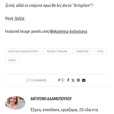
ζεστά, αλλά το επόμενο πρωί θα λες άνετα “
bringiton!”!
Πηγή:
Stylist
Featured image: pexels.com/
@ekaterina-bolovtsova
ΑΝΤΙΓΌΝΗ ΑΔΑΜΟΠΟΎΛΟΥ
ΠΡΩΙΝΌ ΞΎΠΝΗΜΑ
ΣΥΜΒΟΥΛΈΣ
ΥΓΕΊΑ
ΎΠΝΟΣ
0 comments
0
ΑΝΤΙΓΌΝΗ ΑΔΑΜΟΠΟΎΛΟΥ
Έζησα, σπούδασα, εργάζομαι, ΖΩ εδώ στη