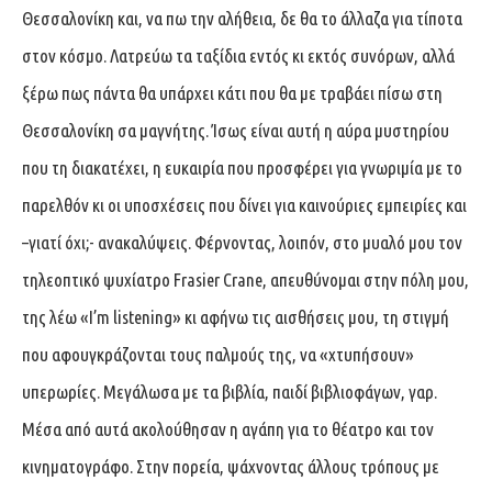
Θεσσαλονίκη και, να πω την αλήθεια, δε θα το άλλαζα για τίποτα
στον κόσμο. Λατρεύω τα ταξίδια εντός κι εκτός συνόρων, αλλά
ξέρω πως πάντα θα υπάρχει κάτι που θα με τραβάει πίσω στη
Θεσσαλονίκη σα μαγνήτης. Ίσως είναι αυτή η αύρα μυστηρίου
που τη διακατέχει, η ευκαιρία που προσφέρει για γνωριμία με το
παρελθόν κι οι υποσχέσεις που δίνει για καινούριες εμπειρίες και
–γιατί όχι;- ανακαλύψεις. Φέρνοντας, λοιπόν, στο μυαλό μου τον
τηλεοπτικό ψυχίατρο Frasier Crane, απευθύνομαι στην πόλη μου,
της λέω «I’m listening» κι αφήνω τις αισθήσεις μου, τη στιγμή
που αφουγκράζονται τους παλμούς της, να «χτυπήσουν»
υπερωρίες. Μεγάλωσα με τα βιβλία, παιδί βιβλιοφάγων, γαρ.
Μέσα από αυτά ακολούθησαν η αγάπη για το θέατρο και τον
κινηματογράφο. Στην πορεία, ψάχνοντας άλλους τρόπους με