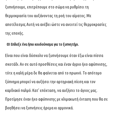
ξυπνήσουμε, επιτρέπουμε στο σώμα να ρυθμίσει τη
θερμοκρασία του αυξάνοντας τη ροή του αίματος. Με
αποτέλεσμα; Αυτή να ανέβει ώστε να ανεχτεί τις θερμοκρασίες
της εποχής.
03 Επίλεξε ένα ήπιο κουδούνισμα για το ξυπνητήρι.
Είναι που είναι δύσκολο να ξυπνήσουμε όταν έξω είναι πίσσα
σκοτάδι. Αν σε αυτό προσθέσεις και έναν άγριο ήχο αφύπνισης,
τότε η καλή μέρα δε θα φαίνεται από το πρωινό. Το απότομο
ξύπνημα μπορεί να αυξήσει την αρτηριακή πίεση και τον
καρδιακό παλμό. Κατ’ επέκταση, να αυξήσει το άγχος μας.
Προτίμησε έναν ήχο αφύπνισης με κλιμακωτή ένταση που θα σε
βοηθήσει να ξυπνήσεις ήρεμα κι αρμονικά.