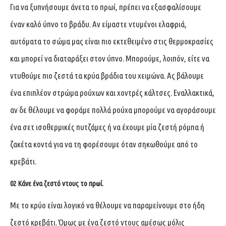
Για να ξυπνήσουμε άνετα το πρωί, πρέπει να εξασφαλίσουμε
έναν καλό ύπνο το βράδυ. Αν είμαστε ντυμένοι ελαφριά,
αυτόματα το σώμα μας είναι πιο εκτεθειμένο στις θερμοκρασίες
και μπορεί να διαταράξει στον ύπνο. Μπορούμε, λοιπόν, είτε να
ντυθούμε πιο ζεστά τα κρύα βράδια του χειμώνα. Ας βάλουμε
ένα επιπλέον στρώμα ρούχων και χοντρές κάλτσες. Εναλλακτικά,
αν δε θέλουμε να φοράμε πολλά ρούχα μπορούμε να αγοράσουμε
ένα σετ ισοθερμικές πυτζάμες ή να έχουμε μία ζεστή ρόμπα ή
ζακέτα κοντά για να τη φορέσουμε όταν σηκωθούμε από το
κρεβάτι.
02 Κάνε ένα ζεστό ντους το πρωί.
Με το κρύο είναι λογικό να θέλουμε να παραμείνουμε στο ήδη
ζεστό κρεβάτι. Όμως με ένα ζεστό ντους αμέσως μόλις