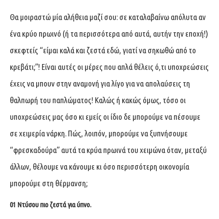
Θα μοιραστώ μία αλήθεια μαζί σου: σε καταλαβαίνω απόλυτα αν
ένα κρύο πρωινό (ή τα περισσότερα από αυτά, αυτήν την εποχή!)
σκεφτείς “είμαι καλά και ζεστά εδώ, γιατί να σηκωθώ από το
κρεβάτι;”! Είναι αυτές οι μέρες που απλά θέλεις ό,τι υποχρεώσεις
έχεις να μπουν στην αναμονή για λίγο για να απολαύσεις τη
θαλπωρή του παπλώματος! Καλώς ή κακώς όμως, τόσο οι
υποχρεώσεις μας όσο κι εμείς οι ίδιο δε μπορούμε να πέσουμε
σε χειμερία νάρκη. Πώς, λοιπόν, μπορούμε να ξυπνήσουμε
“φρεσκαδούρα” αυτά τα κρύα πρωινά του χειμώνα όταν, μεταξύ
άλλων, θέλουμε να κάνουμε κι όσο περισσότερη οικονομία
μπορούμε στη θέρμανση;
01 Ντύσου πιο ζεστά για ύπνο.