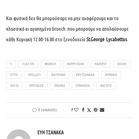
Και φυσικά δεν θα μπορούσαμε να μην αναφέρουμε και το
κλασσικό κι αγαπημένο brunch που μπορούμε να απολαύσουμε
κάθε Κυριακή 12.00-16.00 στο ξενοδοχείο
St.George Lycabettus
.
5
7CACTUS
BRUNCH
HAPPY HOUR
HARVEST
ODORI
OTTO
SPOLLATI
ΔΙΑΤΡΟΦΉ
ΕΎΗ ΤΣΑΝΆΚΑ
ΚΥΡΙΑΚΉ
ΛΌΓΟΙ
ΠΡΟΤΆΣΕΙΣ
ΠΡΩΙΝΌ
ΣΥΝΉΘΕΙΑ
ΦΑΓΗΤΌ
0 comments
1
ΕΎΗ ΤΣΑΝΆΚΑ