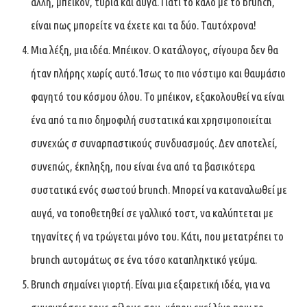
άλλη, μπέικον, τυριά και αυγά. Γιατί το καλό με το brunch,
είναι πως μπορείτε να έχετε και τα δύο. Ταυτόχρονα!
Μια λέξη, μια ιδέα. Μπέικον. Ο κατάλογος, σίγουρα δεν θα
ήταν πλήρης χωρίς αυτό. Ίσως το πιο νόστιμο και θαυμάσιο
φαγητό του κόσμου όλου. Το μπέικον, εξακολουθεί να είναι
ένα από τα πιο δημοφιλή συστατικά και χρησιμοποιείται
συνεχώς σ συναρπαστικούς συνδυασμούς. Δεν αποτελεί,
συνεπώς, έκπληξη, που είναι ένα από τα βασικότερα
συστατικά ενός σωστού brunch. Μπορεί να καταναλωθεί με
αυγά, να τοποθετηθεί σε γαλλικό τοστ, να καλύπτεται με
τηγανίτες ή να τρώγεται μόνο του. Κάτι, που μετατρέπει το
brunch αυτομάτως σε ένα τόσο καταπληκτικό γεύμα.
Brunch σημαίνει γιορτή. Είναι μια εξαιρετική ιδέα, για να