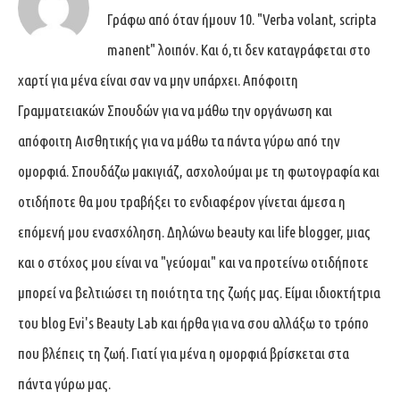
Γράφω από όταν ήμουν 10. "Verba volant, scripta
manent" λοιπόν. Και ό,τι δεν καταγράφεται στο
χαρτί για μένα είναι σαν να μην υπάρχει. Απόφοιτη
Γραμματειακών Σπουδών για να μάθω την οργάνωση και
απόφοιτη Αισθητικής για να μάθω τα πάντα γύρω από την
ομορφιά. Σπουδάζω μακιγιάζ, ασχολούμαι με τη φωτογραφία και
οτιδήποτε θα μου τραβήξει το ενδιαφέρον γίνεται άμεσα η
επόμενή μου ενασχόληση. Δηλώνω beauty και life blogger, μιας
και ο στόχος μου είναι να "γεύομαι" και να προτείνω οτιδήποτε
μπορεί να βελτιώσει τη ποιότητα της ζωής μας. Είμαι ιδιοκτήτρια
του blog Evi's Beauty Lab και ήρθα για να σου αλλάξω το τρόπο
που βλέπεις τη ζωή. Γιατί για μένα η ομορφιά βρίσκεται στα
πάντα γύρω μας.