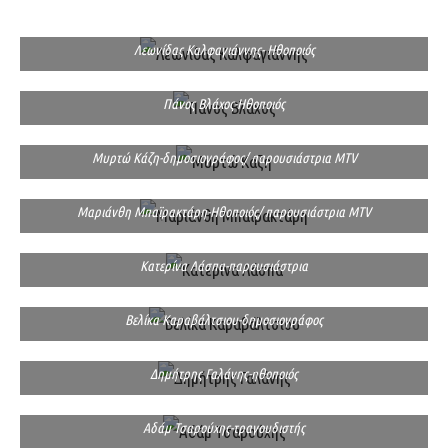
Λεωνίδας Καλφαγιάννης- Ηθοποιός
Πάνος Βλάχος-Ηθοποιός
Μυρτώ Κάζη-δημοσιογράφος/ παρουσιάστρια MTV
Μαριάνθη Μπαϊρακτάρη-Ηθοποιός/ παρουσιάστρια MTV
Κατερίνα Λάσπα-παρουσιάστρια
Βελίκα Καραβάλτσιου-δημοσιογράφος
Δημήτρης Γαλάνης-ηθοποιός
Αδάμ Τσαρούχης-τραγουδιστής