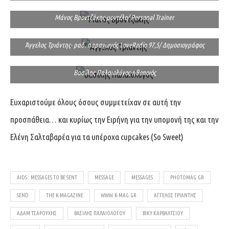
Μάνος Βροντζάκης-μοντέλο/ Personal Trainer
Άγγελος Τριάντης- ραδ. παραγωγός LoveRadio 97,5/ Δημοσιογράφος
Βασίλης Παλαιολόγος-ηθοποιός
Ευχαριστούμε όλους όσους συμμετείχαν σε αυτή την
προσπάθεια… και κυρίως την Ειρήνη για την υπομονή της και την
Ελένη Σαλταβαρέα για τα υπέροχα cupcakes (
So Sweet
)
AIDS : MESSAGES TO BE SENT
MESSAGE
MESSAGES
PHOTOMAG.GR
SEND
THE K-MAGAZINE
WWW.K-MAG.GR
ΆΓΓΕΛΟΣ ΤΡΙΆΝΤΗΣ
ΑΔΆΜ ΤΣΑΡΟΎΧΗΣ
ΒΑΣΊΛΗΣ ΠΑΛΑΙΟΛΌΓΟΥ
ΒΊΚΥ ΚΑΡΒΆΛΤΣΙΟΥ