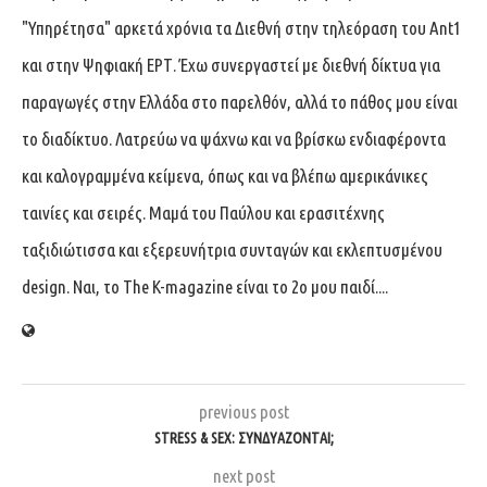
"Υπηρέτησα" αρκετά χρόνια τα Διεθνή στην τηλεόραση του Ant1
και στην Ψηφιακή ΕΡΤ. Έχω συνεργαστεί με διεθνή δίκτυα για
παραγωγές στην Ελλάδα στο παρελθόν, αλλά το πάθος μου είναι
το διαδίκτυο. Λατρεύω να ψάχνω και να βρίσκω ενδιαφέροντα
και καλογραμμένα κείμενα, όπως και να βλέπω αμερικάνικες
ταινίες και σειρές. Μαμά του Παύλου και ερασιτέχνης
ταξιδιώτισσα και εξερευνήτρια συνταγών και εκλεπτυσμένου
design. Ναι, το The K-magazine είναι το 2ο μου παιδί....
previous post
STRESS & SEX: ΣΥΝΔΥΆΖΟΝΤΑΙ;
next post