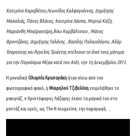
Κατερίνα Καραβάτου,Λεωνίδας Καλφαγιάννης, Δημήτρης
Μακαλιάς, Πάνος Βλάχος, Κατερίνα Λάσπα, Μυρτώ Κάζη,
Μαριάνθη Μπαϊρακτάρη,Βίκυ Καρβάλτσιου , Μάνος
Βροντζάκης, Δημήτρης Γαλάνης , Βασίλης Παλαιολόγου, Αδάμ
Τσαρούχης και Άγγελος Τριάντης στέλνουν το δικό τους μήνυμα
για την Παγκόσμια Μέρα κατά του Aids, την 1η Δεκεμβρίου 2013.
Η μοναδική
Ολυμπία Κρασαγάκη
ήταν πίσω από τον
φωτογραφικό φακό, η
Μαιρηλού Τζιβελέκη
επιμελήθηκε το
μακιγιάζ, ο Χριστόφορος Λάζαρης έκανε τα μαγικά του στο
μοντάζ και εμείς, ως The K-magazine, την παραγωγή…