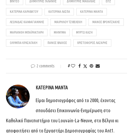
ΒΊΝΤΕΟ
ΔΗΜΉΤΡΗΣ ΓΑΛΆΝΗΣ
ΔΗΜΉΤΡΗΣ ΜΑΚΑΛΙΆΣ
ΈΙΤΖ
ΚΑΤΕΡΊΝΑ ΚΑΡΑΒΆΤΟΥ
ΚΑΤΕΡΊΝΑ ΛΆΣΠΑ
ΚΑΤΕΡΊΝΑ ΜΑΝΤΆ
ΛΕΩΝΊΔΑΣ ΚΑΛΦΑΓΙΆΝΝΗΣ
ΜΑΙΡΗΛΟΎ ΤΖΙΒΕΛΈΚΗ
ΜΆΝΟΣ ΒΡΟΝΤΖΆΚΗΣ
ΜΑΡΙΆΝΘΗ ΜΠΑΪΡΑΚΤΆΡΗ
ΜΗΝΎΜΑ
ΜΥΡΤΏ ΚΆΖΗ
ΟΛΥΜΠΊΑ ΚΡΑΣΑΓΆΚΗ
ΠΆΝΟΣ ΒΛΆΧΟΣ
ΧΡΙΣΤΌΦΟΡΟΣ ΛΆΖΑΡΗΣ
2 comments
0
ΚΑΤΕΡΊΝΑ ΜΑΝΤΆ
Είμαι δημοσιογράφος από το 2000, έχοντας
σπουδάσει Επικοινωνία-Ενημέρωση στο
Καθολικό Πανεπιστήμιο του Louvain-La-Neuve, στο Βέλγιο κι
αποφοιτήσει από το Εργαστήρι Δημοσιογραφίας του Ant1.