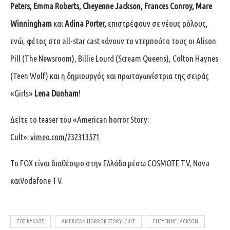
Peters, Emma Roberts, Cheyenne Jackson, Frances Conroy, Mare
Winningham
και
Adina Porter,
επιστρέφουν σε νέους ρόλους,
ενώ, φέτος στο all-star cast κάνουν το ντεμπούτο τους οι Alison
Pill (The Newsroom), Billie Lourd (Scream Queens), Colton Haynes
(Teen Wolf) και η δημιουργός και πρωταγωνίστρια της σειράς
«Girls»
Lena Dunham
!
Δείτε το teaser του «American horror Story:
Cult»:
vimeo.com/232313571
Το FOX είναι διαθέσιμο στην Ελλάδα μέσω COSMOTE TV, Nova
καιVodafone TV.
7ΟΣ ΚΥΚΛΟΣ
AMERICAN HORROR STORY: CULT
CHEYENNE JACKSON