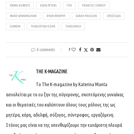
EMMA ROBERTS
EVAN PETERS
FOX
FRANCES CONROY
MARE WINNINGHAM
RYAN MURPHY
SARAH PAULSON
ΕΠΕΙΣΟΔΊΑ
ΣΗΜΕΡΑ
ΤΗΛΕΟΠΤΙΚΉ ΣΕΙΡΆ
ΤΗΛΕΌΡΑΣΗ
0 comments
1
THE K-MAGAZINE
Tο The K-magazine by Katerina Manta
ασχολείται με το ευ ζην της σύγχρονης, σκεπτόμενης γυναίκας
και οι θεματικές του καλύπτουν όλους τους ρόλους της ως
μητέρα, κόρη, αδελφή, σύζυγος, σύντροφος, εργαζόμενη.
Στόχος μας είναι να της υπενθυμίζουμε την ευχάριστη πλευρά