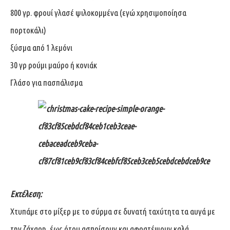
800 γρ. φρουί γλασέ ψιλοκομμένα (εγώ χρησιμοποίησα
πορτοκάλι)
ξύσμα από 1 λεμόνι
30 γρ ρούμι μαύρο ή κονιάκ
Γλάσο για πασπάλισμα
Εκτέλεση:
Χτυπάμε στο μίξερ με το σύρμα σε δυνατή ταχύτητα τα αυγά με
την ζάχαρη, έως ότου ασπρίσουν και αφρατέψουν καλά.