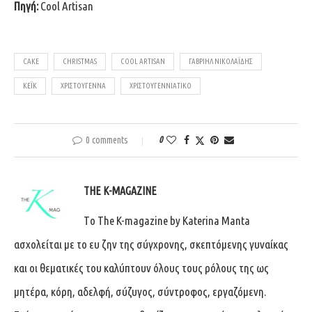
Πηγή:
Cool Artisan
CAKE
CHRISTMAS
COOL ARTISAN
ΓΑΒΡΙΉΛ ΝΙΚΟΛΑΪΔΗΣ
ΚΕΪΚ
ΧΡΙΣΤΟΎΓΕΝΝΑ
ΧΡΙΣΤΟΥΓΕΝΝΙΆΤΙΚΟ
0 comments
0
THE K-MAGAZINE
Tο The K-magazine by Katerina Manta
ασχολείται με το ευ ζην της σύγχρονης, σκεπτόμενης γυναίκας
και οι θεματικές του καλύπτουν όλους τους ρόλους της ως
μητέρα, κόρη, αδελφή, σύζυγος, σύντροφος, εργαζόμενη.