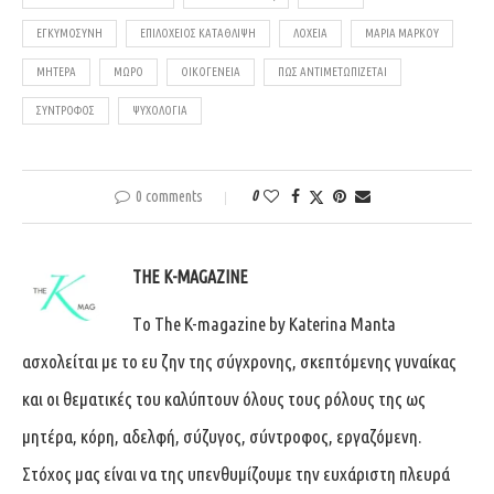
ΕΓΚΥΜΟΣΎΝΗ
ΕΠΙΛΌΧΕΙΟΣ ΚΑΤΆΘΛΙΨΗ
ΛΟΧΕΊΑ
ΜΑΡΊΑ ΜΆΡΚΟΥ
ΜΗΤΈΡΑ
ΜΩΡΌ
ΟΙΚΟΓΈΝΕΙΑ
ΠΏΣ ΑΝΤΙΜΕΤΩΠΊΖΕΤΑΙ
ΣΎΝΤΡΟΦΟΣ
ΨΥΧΟΛΟΓΊΑ
0 comments
0
THE K-MAGAZINE
Tο The K-magazine by Katerina Manta
ασχολείται με το ευ ζην της σύγχρονης, σκεπτόμενης γυναίκας
και οι θεματικές του καλύπτουν όλους τους ρόλους της ως
μητέρα, κόρη, αδελφή, σύζυγος, σύντροφος, εργαζόμενη.
Στόχος μας είναι να της υπενθυμίζουμε την ευχάριστη πλευρά