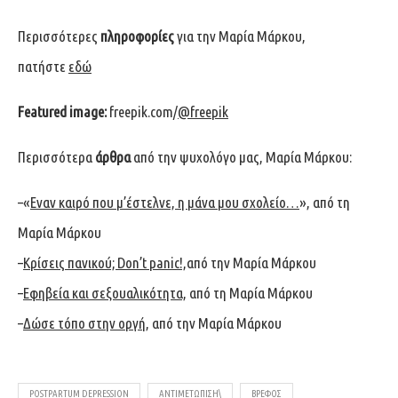
Περισσότερες
πληροφορίες
για την Μαρία Μάρκου,
πατήστε
εδώ
Featured image:
freepik.com/
@freepik
Περισσότερα
άρθρα
από την ψυχολόγο μας, Μαρία Μάρκου:
–
«
Εναν καιρό που μ’έστελνε, η μάνα μου σχολείο…
», από τη
Μαρία Μάρκου
–
Κρίσεις πανικού; Don’t panic!,
από την Μαρία Μάρκου
–
Εφηβεία και σεξουαλικότητα,
από τη Μαρία Μάρκου
–
Δώσε τόπο στην οργή
, από την Μαρία Μάρκου
POSTPARTUM DEPRESSION
ΑΝΤΙΜΕΤΏΠΙΣΗ\
ΒΡΈΦΟΣ