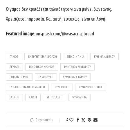
Ο γάμος δεν χρειάζεται τελειότητα για να μείνει ζωντανός.
Χρειάζεται παρουσία. Και αυτή, ευτυχώς, είναι επιλογή.
Featured image
: unsplash.com/
@wasacrispbread
ΓΆΜΟΣ
ΕΝΕΡΓΗΤΙΚΉ ΑΚΡΌΑΣΗ
ΕΠΙΚΟΙΝΩΝΊΑ
ΕΥΗ ΜΑΚΑΒΕΛΟΥ
ΖΕΥΓΆΡΙ
ΠΟΙΟΤΙΚΌΣ ΧΡΌΝΟΣ
ΡΑΝΤΕΒΟΎ ΖΕΥΓΑΡΙΟΎ
ΡΟΜΑΝΤΙΣΜΌΣ
ΣΥΜΒΟΥΛΈΣ
ΣΥΜΒΟΥΛΈΣ ΓΆΜΟΥ
ΣΥΝΑΙΣΘΗΜΑΤΙΚΉ ΣΎΝΔΕΣΗ
ΣΥΝΉΘΕΙΕΣ
ΣΥΝΤΡΟΦΙΚΌΤΗΤΑ
ΣΧΈΣΕΙΣ
ΣΧΈΣΗ
ΥΓΙΉΣ ΣΧΈΣΗ
ΨΥΧΟΛΟΓΊΑ
0 comments
0