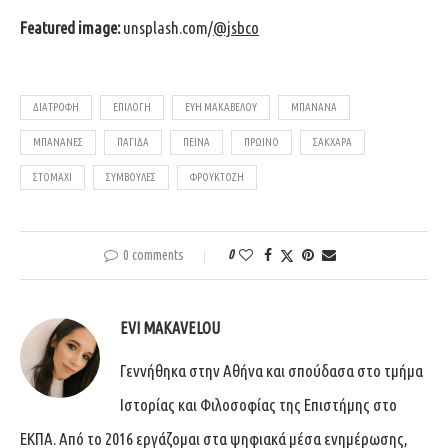
Featured image:
unsplash.com/
@jsbco
ΔΙΑΤΡΟΦΉ
ΕΠΙΛΟΓΗ
ΕΥΗ ΜΑΚΑΒΕΛΟΥ
ΜΠΑΝΑΝΑ
ΜΠΑΝΆΝΕΣ
ΠΑΓΊΔΑ
ΠΕΊΝΑ
ΠΡΩΙΝΟ
ΣΆΚΧΑΡΑ
ΣΤΟΜΆΧΙ
ΣΥΜΒΟΥΛΈΣ
ΦΡΟΥΚΤΌΖΗ
0 comments
0
EVI MAKAVELOU
Γεννήθηκα στην Αθήνα και σπούδασα στο τμήμα
Ιστορίας και Φιλοσοφίας της Επιστήμης στο
ΕΚΠΑ. Από το 2016 εργάζομαι στα ψηφιακά μέσα ενημέρωσης,