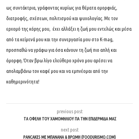
ως συντάκτρια, γράφοντας κυρίως για θέματα ομορφιάς,
διατροφής, σχέσεων, πολιτισμού και ψυχολογίας. Με τον
ερχομό της κόρης μου, έχει αλλάξει η ζωή μου εντελώς και μέσα
από τα κείμενά μου και την συνεργασία μου στο K-mag,
προσπαθώ να γράφω για όσα κάνουν τη ζωή πιο απλή και
όμορφη. Όταν βρω λίγο ελεύθερο χρόνο μου αρέσει να
απολαμβάνω τον καφέ μου και να εμπνέομαι από την
καθημερινότητα!
previous post
ΤΑ ΟΦΈΛΗ ΤΟΥ ΧΑΜΟΜΗΛΙΟΎ ΓΙΑ ΤΗΝ ΕΠΙΔΕΡΜΊΔΑ ΜΑΣ
next post
PANCAKES ΜΕ ΜΠΑΝΆΝΑ & ΒΡΏΜΗ (FOODURISMO.COM)