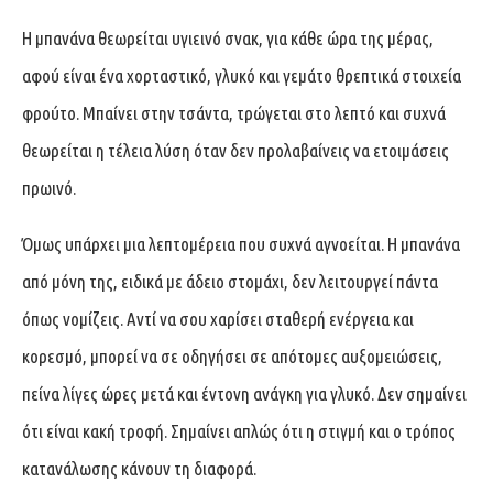
Η μπανάνα θεωρείται υγιεινό σνακ, για κάθε ώρα της μέρας,
αφού είναι ένα χορταστικό, γλυκό και γεμάτο θρεπτικά στοιχεία
φρούτο. Μπαίνει στην τσάντα, τρώγεται στο λεπτό και συχνά
θεωρείται η τέλεια λύση όταν δεν προλαβαίνεις να ετοιμάσεις
πρωινό.
Όμως υπάρχει μια λεπτομέρεια που συχνά αγνοείται. Η μπανάνα
από μόνη της, ειδικά με άδειο στομάχι, δεν λειτουργεί πάντα
όπως νομίζεις. Αντί να σου χαρίσει σταθερή ενέργεια και
κορεσμό, μπορεί να σε οδηγήσει σε απότομες αυξομειώσεις,
πείνα λίγες ώρες μετά και έντονη ανάγκη για γλυκό. Δεν σημαίνει
ότι είναι κακή τροφή. Σημαίνει απλώς ότι η στιγμή και ο τρόπος
κατανάλωσης κάνουν τη διαφορά.