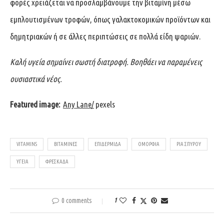
φορές χρειάζεται να προσλαμβάνουμε την βιταμίνη μέσω
εμπλουτισμένων τροφών, όπως γαλακτοκομικών προϊόντων και
δημητριακών ή σε άλλες περιπτώσεις σε πολλά είδη ψαριών.
Καλή υγεία σημαίνει σωστή διατροφή. Βοηθάει να παραμένεις
ουσιαστικά νέος.
Featured image:
Any Lane
/
pexels
VITAMINS
ΒΙΤΑΜΊΝΕΣ
ΕΠΙΔΕΡΜΊΔΑ
ΟΜΟΡΦΙΆ
ΡΊΑ ΣΠΎΡΟΥ
ΥΓΕΊΑ
ΦΡΕΣΚΆΔΑ
0 comments
1