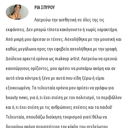
ΡΊΑ ΣΠΎΡΟΥ
Λατρεύω την αισθητική σε όλες της τις
εκφάνσεις. Δεν μπορώ τίποτα κακόγουστο ή χωρίς χαρακτήρα.
Από μικρή μου άρεσαν οι τέχνες. Ασχολήθηκα με την μουσική και
καθώς μεγάλωνα προς την εφηβεία ασχολήθηκα με την γραφή.
Δούλευα αρκετά χρόνια ως makeup artist. Λατρεύω να ερευνώ
καινούργιους ορίζοντες, μου αρέσει να ρισκάρω ακόμη και αν
αυτό είναι κόντρα ή ξένο με αυτά που είδη ξέρω ή είμαι
εξοικειωμένη. Τα τελευταία χρόνια μου αρέσει να γράφω για
beauty news, για ό,τι έχει σχέση με τον πολιτισμό, το περιβάλλον
και ό,τι έχει σχέση με τις ανθρώπινες σχέσεις και τα παιδιά!
Τελευταία, σπουδάζω διοίκηση τουρισμού γιατί θέλω να
διευρύνω ακόμη περισσότερο τον κύκλο του ατελείωτου