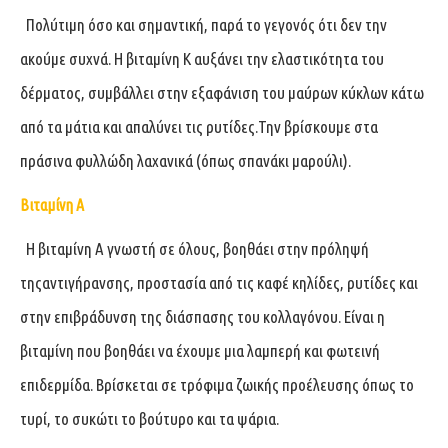
Πολύτιμη όσο και σημαντική, παρά το γεγονός ότι δεν την
ακούμε συχνά. Η βιταμίνη Κ αυξάνει την ελαστικότητα του
δέρματος, συμβάλλει στην εξαφάνιση του μαύρων κύκλων κάτω
από τα μάτια και απαλύνει τις ρυτίδες.Την βρίσκουμε στα
πράσινα φυλλώδη λαχανικά (όπως σπανάκι μαρούλι).
Βιταμίνη Α
Η βιταμίνη Α γνωστή σε όλους, βοηθάει στην πρόληψή
τηςαντιγήρανσης, προστασία από τις καφέ κηλίδες, ρυτίδες και
στην επιβράδυνση της διάσπασης του κολλαγόνου. Είναι η
βιταμίνη που βοηθάει να έχουμε μια λαμπερή και φωτεινή
επιδερμίδα. Βρίσκεται σε τρόφιμα ζωικής προέλευσης όπως το
τυρί, το συκώτι το βούτυρο και τα ψάρια.