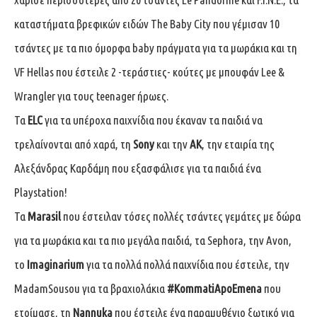
καταστήματα βρεφικών ειδών The Baby City που γέμισαν 10
τσάντες με τα πιο όμορφα baby πράγματα για τα μωράκια και τη
VF Hellas που έστειλε 2 -τεράστιες- κούτες με μπουφάν Lee &
Wrangler για τους teenager ήρωες.
Τα
ΕLC
για τα υπέροχα παιχνίδια που έκαναν τα παιδιά να
τρελαίνονται από χαρά, τη
Sony
και την
AK
, την εταιρία της
Αλεξάνδρας Καρδάμη που εξασφάλισε για τα παιδιά ένα
Playstation!
Τα
Marasil
που έστειλαν τόσες πολλές τσάντες γεμάτες με δώρα
για τα μωράκια και τα πιο μεγάλα παιδιά, τα Sephora, την Avon,
το
Imaginarium
για τα πολλά πολλά παιχνίδια που έστειλε, την
MadamSousou για τα βραχιολάκια
#KommatiApoEmena
που
ετοίμασε, τη
Nannuka
που έστειλε ένα παραμυθένιο ξωτικό για