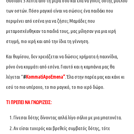
Θυσίασε 3 λεπτά από τη μέρα σου και έλα να γίνεις δότης μυελού
των οστών. Πόσο μαγικό είναι να σώσεις ένα παιδάκι που
περιμένει από εσένα για να ζήσει; Μαμάδες που
μεταμοσχέυθηκαν τα παιδιά τους, μας μίλησαν για μια ιερή
στιγμή, πιο ιερή και από την ίδια τη γέννηση.
Και θυμίσου, δεν χρειάζεται να δώσεις χρήματα ή παιχνίδια,
μόνο ένα κομμάτι από εσένα. Γιαυτό και η καμπάνια μας θα
λέγεται “
#
KommatiApoEmena”
. Έλα στην παρέα μας και κάνε κι
εσύ το πιο υπέροχο, το πιο μαγικό, το πιο ιερό δώρο.
ΤΙ ΠΡΕΠΕΙ ΝΑ ΓΝΩΡΙΖΕΙΣ:
Γίνεσαι δότης δίνοντας απλά λίγο σάλιο με μια μπατονέτα.
Αν είσαι τυχερός και βρεθείς συμβατός δότης, τότε