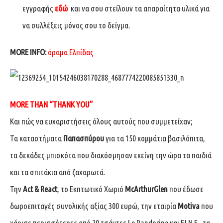
εγγραφής
εδώ
και να σου στείλουν τα απαραίτητα υλικά για
να συλλέξεις μόνος σου το δείγμα.
MORE INFO:
όραμα Ελπίδας
MORE THAN “THANK YOU”
Και πώς να ευχαριστήσεις όλους αυτούς που συμμετείχαν;
Τα καταστήματα
Παπασπύρου
για τα 150 κομμάτια βασιλόπιτα,
τα δεκάδες μπισκότα που διακόσμησαν εκείνη την ώρα τα παιδιά
και τα σπιτάκια από ζαχαρωτά.
Την
Act & React
, το Εκπτωτικό Χωριό
McArthurGlen
που έδωσε
δωροεπιταγές συνολικής αξίας 300 ευρώ, την εταιρία
Motiva
που
χάρισε περισσότερες από 20 τσάντες Le Pandorine και F.I.N.E., τα