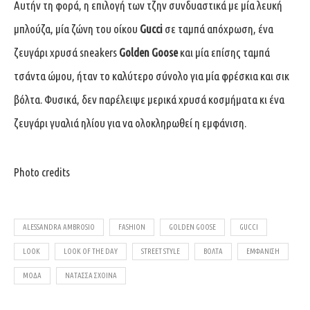
Αυτήν τη φορά, η επιλογή των τζην συνδυαστικά με μία λευκή
μπλούζα, μία ζώνη του οίκου
Gucci
σε ταμπά απόχρωση, ένα
ζευγάρι χρυσά sneakers
Golden
Goose
και μία επίσης ταμπά
τσάντα ώμου, ήταν το καλύτερο σύνολο για μία φρέσκια και σικ
βόλτα. Φυσικά, δεν παρέλειψε μερικά χρυσά κοσμήματα κι ένα
ζευγάρι γυαλιά ηλίου για να ολοκληρωθεί η εμφάνιση.
Photo credits
ALESSANDRA AMBROSIO
FASHION
GOLDEN GOOSE
GUCCI
LOOK
LOOK OF THE DAY
STREET STYLE
ΒΌΛΤΑ
ΕΜΦΆΝΙΣΗ
ΜΌΔΑ
ΝΑΤΆΣΣΑ ΣΧΟΙΝΆ